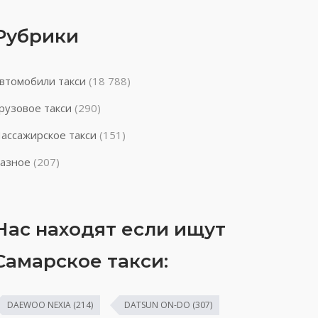
Рубрики
втомобили такси
(18 788)
рузовое такси
(290)
ассажирское такси
(151)
азное
(207)
Нас находят если ищут
Самарское такси:
DAEWOO NEXIA
(214)
DATSUN ON-DO
(307)