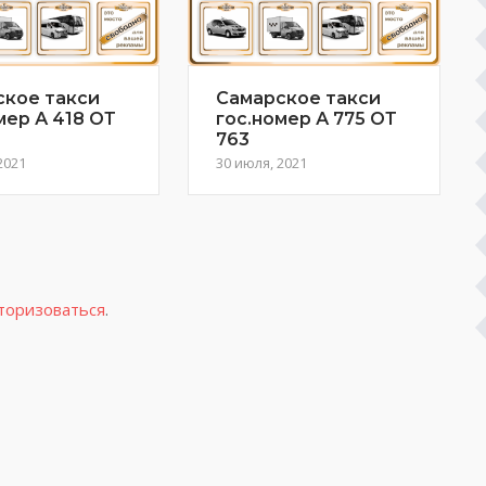
ское такси
Самарское такси
мер А 418 ОТ
гос.номер А 775 ОТ
763
2021
30 июля, 2021
торизоваться
.