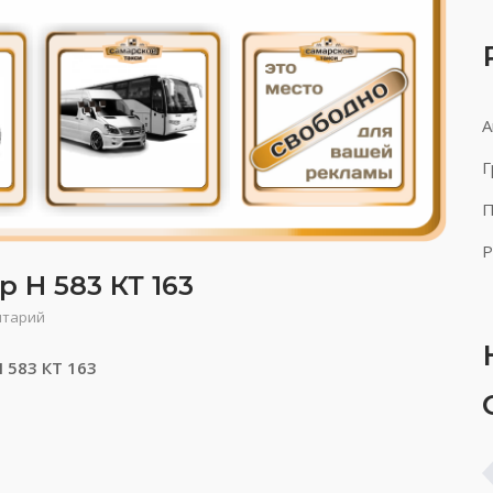
А
Г
П
Р
 Н 583 КТ 163
нтарий
 583 КТ 163