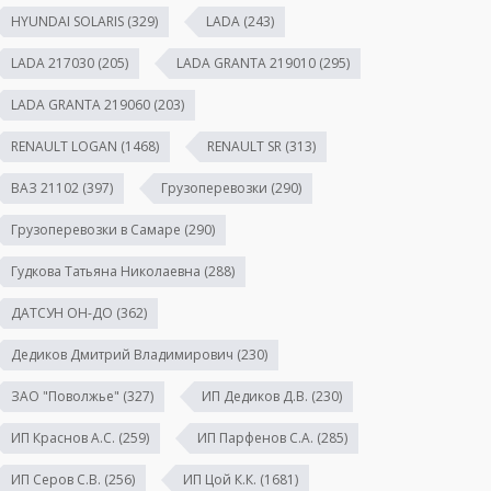
HYUNDAI SOLARIS
(329)
LADA
(243)
LADA 217030
(205)
LADA GRANTA 219010
(295)
LADA GRANTA 219060
(203)
RENAULT LOGAN
(1468)
RENAULT SR
(313)
ВАЗ 21102
(397)
Грузоперевозки
(290)
Грузоперевозки в Самаре
(290)
Гудкова Татьяна Николаевна
(288)
ДАТСУН ОН-ДО
(362)
Дедиков Дмитрий Владимирович
(230)
ЗАО "Поволжье"
(327)
ИП Дедиков Д.В.
(230)
ИП Краснов А.С.
(259)
ИП Парфенов С.А.
(285)
ИП Серов С.В.
(256)
ИП Цой К.К.
(1681)