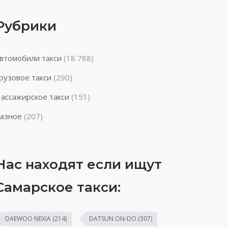
Рубрики
втомобили такси
(18 788)
рузовое такси
(290)
ассажирское такси
(151)
азное
(207)
Нас находят если ищут
Самарское такси:
DAEWOO NEXIA
(214)
DATSUN ON-DO
(307)