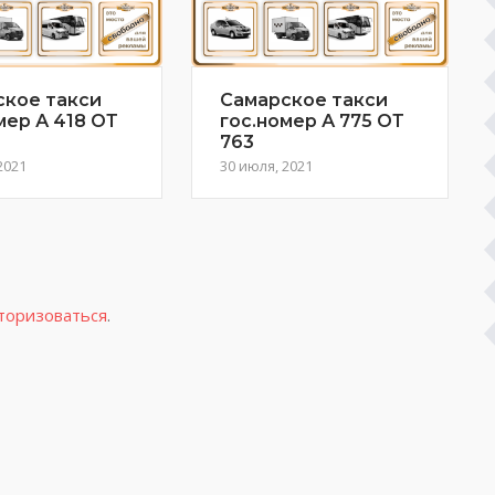
ское такси
Самарское такси
мер А 418 ОТ
гос.номер А 775 ОТ
763
2021
30 июля, 2021
торизоваться
.