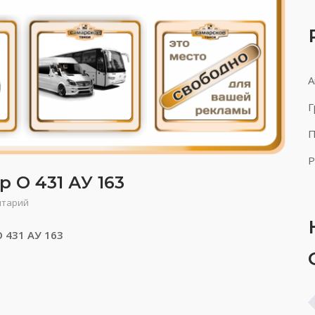
А
Г
П
Р
 О 431 АУ 163
нтарий
О 431 АУ 163