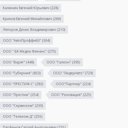
Калинин Евгений Юрьевич
(228)
Криков Евгений Михайлович
(286)
Ляпоров Денис Владимирович
(210)
ООО "АвтоПроффи63"
(364)
ООО " БК Медиа Финанс"
(275)
ООО "Варяг"
(448)
ООО "Галеон"
(395)
ООО "Губерния"
(853)
ООО "ЛидерАвто"
(729)
ООО "ПРЕСТИЖ-С"
(283)
ООО"Партнер"
(224)
ООО "Престиж"
(254)
ООО "Реновация"
(225)
ООО "Сервиском"
(230)
ООО "Телеком-Д"
(255)
Парфенов Сергей Анатольевич
(231)