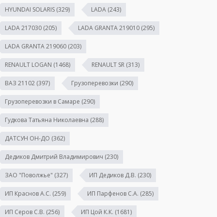
HYUNDAI SOLARIS
(329)
LADA
(243)
LADA 217030
(205)
LADA GRANTA 219010
(295)
LADA GRANTA 219060
(203)
RENAULT LOGAN
(1468)
RENAULT SR
(313)
ВАЗ 21102
(397)
Грузоперевозки
(290)
Грузоперевозки в Самаре
(290)
Гудкова Татьяна Николаевна
(288)
ДАТСУН ОН-ДО
(362)
Дедиков Дмитрий Владимирович
(230)
ЗАО "Поволжье"
(327)
ИП Дедиков Д.В.
(230)
ИП Краснов А.С.
(259)
ИП Парфенов С.А.
(285)
ИП Серов С.В.
(256)
ИП Цой К.К.
(1681)