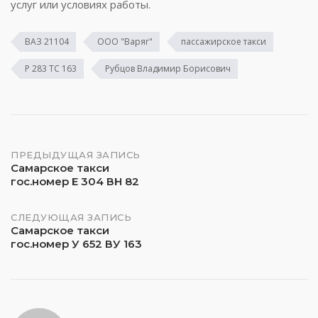
услуг или условиях работы.
ВАЗ 21104
ООО "Варяг"
пассажирское такси
Р 283 ТС 163
Рубцов Владимир Борисович
Навигация
ПРЕДЫДУЩАЯ ЗАПИСЬ
Самарское такси
гос.номер Е 304 ВН 82
по
записям
СЛЕДУЮЩАЯ ЗАПИСЬ
Самарское такси
гос.номер У 652 ВУ 163