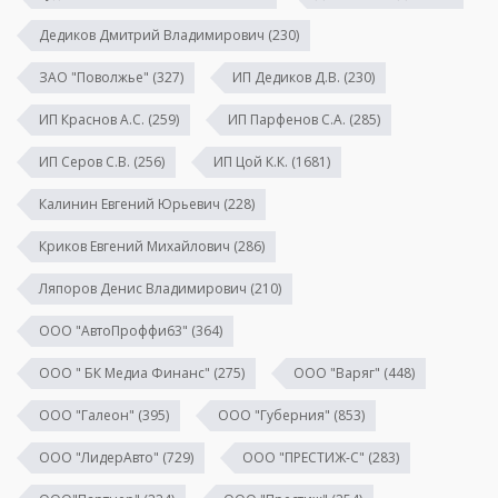
Дедиков Дмитрий Владимирович
(230)
ЗАО "Поволжье"
(327)
ИП Дедиков Д.В.
(230)
ИП Краснов А.С.
(259)
ИП Парфенов С.А.
(285)
ИП Серов С.В.
(256)
ИП Цой К.К.
(1681)
Калинин Евгений Юрьевич
(228)
Криков Евгений Михайлович
(286)
Ляпоров Денис Владимирович
(210)
ООО "АвтоПроффи63"
(364)
ООО " БК Медиа Финанс"
(275)
ООО "Варяг"
(448)
ООО "Галеон"
(395)
ООО "Губерния"
(853)
ООО "ЛидерАвто"
(729)
ООО "ПРЕСТИЖ-С"
(283)