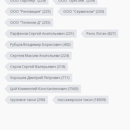
ООО"Партнер"
(224)
ООО "Престиж"
(254)
ООО "Реновация"
(225)
ООО "Сервиском"
(230)
ООО "Телеком-Д"
(255)
Парфенов Сергей Анатольевич
(231)
Рено Логан
(827)
Рубцов Владимир Борисович
(492)
Сергеев Максим Анатольеви
(224)
Серов Сергей Валерьевич
(218)
Хорошев Дмитрий Петрович
(711)
Цой Климентий Константинович
(1563)
грузовое такси
(290)
пассажирское такси
(18939)