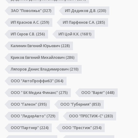
ЗАО "Поволжье"
(327)
ИП Дедиков Д.В.
(230)
ИП Краснов А.С.
(259)
ИП Парфенов С.А.
(285)
ИП Серов С.В.
(256)
ИП Цой К.К.
(1681)
Калинин Евгений Юрьевич
(228)
Криков Евгений Михайлович
(286)
Ляпоров Денис Владимирович
(210)
ООО "АвтоПроффи63"
(364)
ООО " БК Медиа Финанс"
(275)
ООО "Варяг"
(448)
ООО "Галеон"
(395)
ООО "Губерния"
(853)
ООО "ЛидерАвто"
(729)
ООО "ПРЕСТИЖ-С"
(283)
ООО"Партнер"
(224)
ООО "Престиж"
(254)