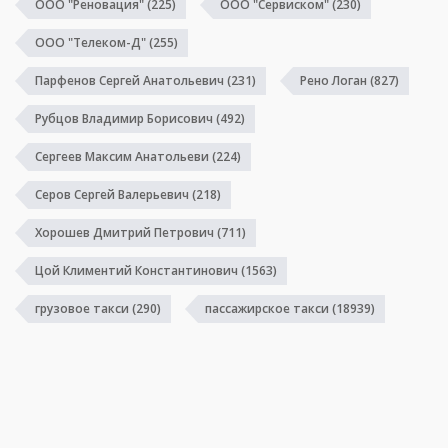
ООО "Реновация"
(225)
ООО "Сервиском"
(230)
ООО "Телеком-Д"
(255)
Парфенов Сергей Анатольевич
(231)
Рено Логан
(827)
Рубцов Владимир Борисович
(492)
Сергеев Максим Анатольеви
(224)
Серов Сергей Валерьевич
(218)
Хорошев Дмитрий Петрович
(711)
Цой Климентий Константинович
(1563)
грузовое такси
(290)
пассажирское такси
(18939)