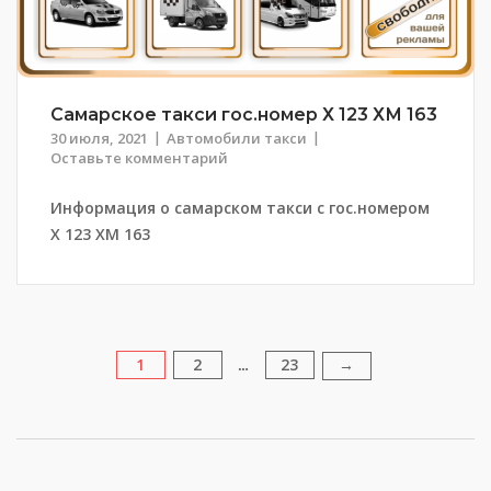
Самарское такси гос.номер Х 123 ХМ 163
30 июля, 2021
Автомобили такси
Оставьте комментарий
Информация о самарском такси с гос.номером
Х 123 ХМ 163
1
2
23
Пагинация
→
…
записей