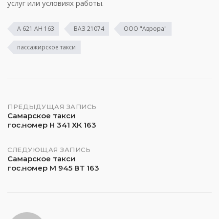
услуг или условиях работы.
А 621 АН 163
ВАЗ 21074
ООО "Аврора"
пассажирское такси
Навигация
ПРЕДЫДУЩАЯ ЗАПИСЬ
Самарское такси
гос.номер Н 341 ХК 163
по
записям
СЛЕДУЮЩАЯ ЗАПИСЬ
Самарское такси
гос.номер М 945 ВТ 163