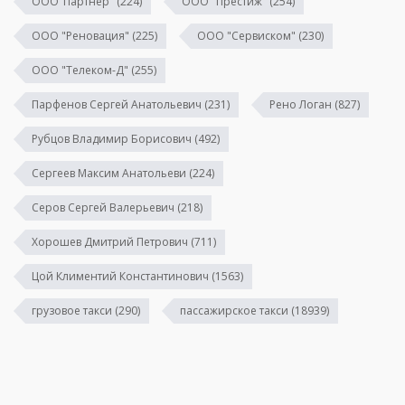
ООО"Партнер"
(224)
ООО "Престиж"
(254)
ООО "Реновация"
(225)
ООО "Сервиском"
(230)
ООО "Телеком-Д"
(255)
Парфенов Сергей Анатольевич
(231)
Рено Логан
(827)
Рубцов Владимир Борисович
(492)
Сергеев Максим Анатольеви
(224)
Серов Сергей Валерьевич
(218)
Хорошев Дмитрий Петрович
(711)
Цой Климентий Константинович
(1563)
грузовое такси
(290)
пассажирское такси
(18939)