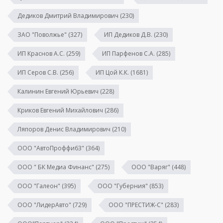
Дедиков Дмитрий Владимирович
(230)
ЗАО "Поволжье"
(327)
ИП Дедиков Д.В.
(230)
ИП Краснов А.С.
(259)
ИП Парфенов С.А.
(285)
ИП Серов С.В.
(256)
ИП Цой К.К.
(1681)
Калинин Евгений Юрьевич
(228)
Криков Евгений Михайлович
(286)
Ляпоров Денис Владимирович
(210)
ООО "АвтоПроффи63"
(364)
ООО " БК Медиа Финанс"
(275)
ООО "Варяг"
(448)
ООО "Галеон"
(395)
ООО "Губерния"
(853)
ООО "ЛидерАвто"
(729)
ООО "ПРЕСТИЖ-С"
(283)