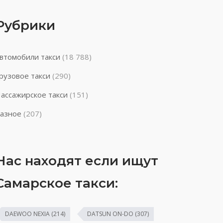
Рубрики
втомобили такси
(18 788)
рузовое такси
(290)
ассажирское такси
(151)
азное
(207)
Нас находят если ищут
Самарское такси:
DAEWOO NEXIA
(214)
DATSUN ON-DO
(307)