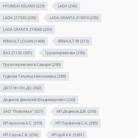
HYUNDAI SOLARIS
(329)
LADA
(243)
LADA 217030
(205)
LADA GRANTA 219010
(295)
LADA GRANTA 219060
(203)
RENAULT LOGAN
(1468)
RENAULT SR
(313)
ВАЗ 21102
(397)
Грузоперевозки
(290)
Грузоперевозки в Самаре
(290)
Гудкова Татьяна Николаевна
(288)
ДАТСУН ОН-ДО
(362)
Дедиков Дмитрий Владимирович
(230)
ЗАО "Поволжье"
(327)
ИП Дедиков Д.В.
(230)
ИП Краснов А.С.
(259)
ИП Парфенов С.А.
(285)
ИП Серов С.В.
(256)
ИП Цой К.К.
(1681)