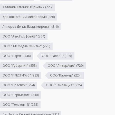
Калинин Евгений Юрьевич
(228)
Криков Евгений Михайлович
(286)
Ляпоров Денис Владимирович
(210)
ООО "АвтоПроффи63"
(364)
ООО " БК Медиа Финанс"
(275)
ООО "Варяг"
(448)
ООО "Галеон"
(395)
ООО "Губерния"
(853)
ООО "ЛидерАвто"
(729)
ООО "ПРЕСТИЖ-С"
(283)
ООО"Партнер"
(224)
ООО "Престиж"
(254)
ООО "Реновация"
(225)
ООО "Сервиском"
(230)
ООО "Телеком-Д"
(255)
Парфенов Сергей Анатольевич
(231)