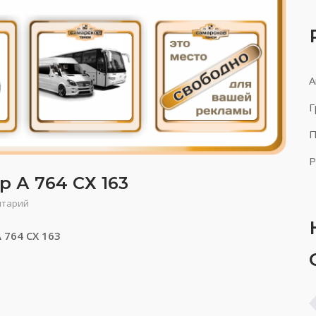
А
Г
П
Р
р А 764 СХ 163
нтарий
 764 СХ 163