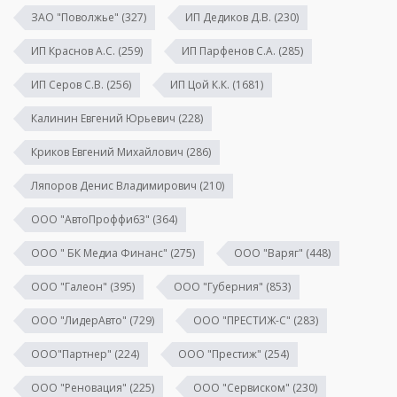
ЗАО "Поволжье"
(327)
ИП Дедиков Д.В.
(230)
ИП Краснов А.С.
(259)
ИП Парфенов С.А.
(285)
ИП Серов С.В.
(256)
ИП Цой К.К.
(1681)
Калинин Евгений Юрьевич
(228)
Криков Евгений Михайлович
(286)
Ляпоров Денис Владимирович
(210)
ООО "АвтоПроффи63"
(364)
ООО " БК Медиа Финанс"
(275)
ООО "Варяг"
(448)
ООО "Галеон"
(395)
ООО "Губерния"
(853)
ООО "ЛидерАвто"
(729)
ООО "ПРЕСТИЖ-С"
(283)
ООО"Партнер"
(224)
ООО "Престиж"
(254)
ООО "Реновация"
(225)
ООО "Сервиском"
(230)