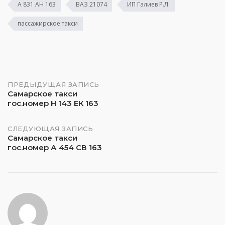
А 831 АН 163
ВАЗ 21074
ИП Галиев Р.Л.
пассажирское такси
Навигация
ПРЕДЫДУЩАЯ ЗАПИСЬ
Самарское такси
гос.номер Н 143 ЕК 163
по
записям
СЛЕДУЮЩАЯ ЗАПИСЬ
Самарское такси
гос.номер А 454 СВ 163