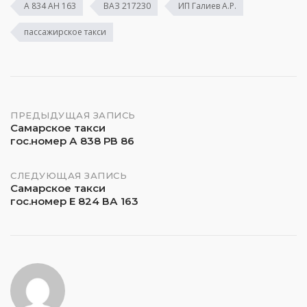
А 834 АН 163
ВАЗ 217230
ИП Галиев А.Р.
пассажирское такси
Навигация
ПРЕДЫДУЩАЯ ЗАПИСЬ
Самарское такси
гос.номер А 838 РВ 86
по
записям
СЛЕДУЮЩАЯ ЗАПИСЬ
Самарское такси
гос.номер Е 824 ВА 163