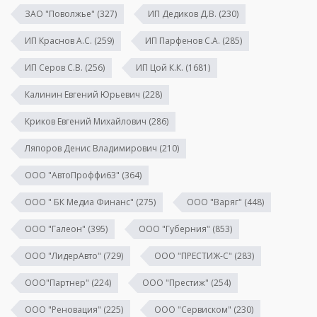
ЗАО "Поволжье"
(327)
ИП Дедиков Д.В.
(230)
ИП Краснов А.С.
(259)
ИП Парфенов С.А.
(285)
ИП Серов С.В.
(256)
ИП Цой К.К.
(1681)
Калинин Евгений Юрьевич
(228)
Криков Евгений Михайлович
(286)
Ляпоров Денис Владимирович
(210)
ООО "АвтоПроффи63"
(364)
ООО " БК Медиа Финанс"
(275)
ООО "Варяг"
(448)
ООО "Галеон"
(395)
ООО "Губерния"
(853)
ООО "ЛидерАвто"
(729)
ООО "ПРЕСТИЖ-С"
(283)
ООО"Партнер"
(224)
ООО "Престиж"
(254)
ООО "Реновация"
(225)
ООО "Сервиском"
(230)