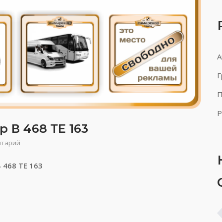
А
Г
П
Р
 В 468 ТЕ 163
нтарий
 468 ТЕ 163