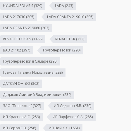
HYUNDAI SOLARIS
(329)
LADA
(243)
LADA 217030
(205)
LADA GRANTA 219010
(295)
LADA GRANTA 219060
(203)
RENAULT LOGAN
(1468)
RENAULT SR
(313)
ВАЗ 21102
(397)
Грузоперевозки
(290)
Грузоперевозки в Самаре
(290)
Гудкова Татьяна Николаевна
(288)
ДАТСУН ОН-ДО
(362)
Дедиков Дмитрий Владимирович
(230)
ЗАО "Поволжье"
(327)
ИП Дедиков Д.В.
(230)
ИП Краснов А.С.
(259)
ИП Парфенов С.А.
(285)
ИП Серов С.В.
(256)
ИП Цой К.К.
(1681)