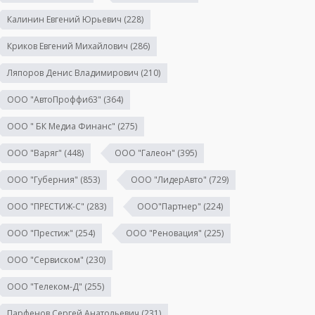
Калинин Евгений Юрьевич
(228)
Криков Евгений Михайлович
(286)
Ляпоров Денис Владимирович
(210)
ООО "АвтоПроффи63"
(364)
ООО " БК Медиа Финанс"
(275)
ООО "Варяг"
(448)
ООО "Галеон"
(395)
ООО "Губерния"
(853)
ООО "ЛидерАвто"
(729)
ООО "ПРЕСТИЖ-С"
(283)
ООО"Партнер"
(224)
ООО "Престиж"
(254)
ООО "Реновация"
(225)
ООО "Сервиском"
(230)
ООО "Телеком-Д"
(255)
Парфенов Сергей Анатольевич
(231)