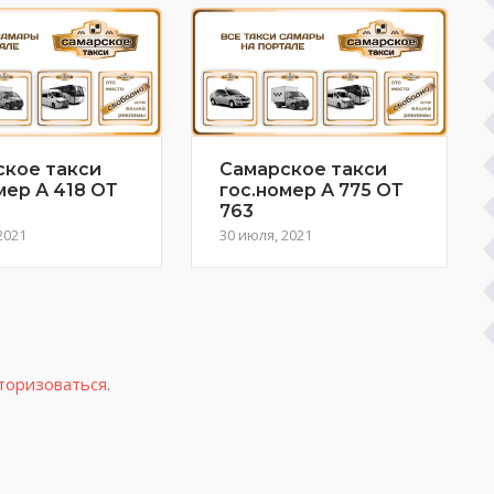
ское такси
Самарское такси
мер А 418 ОТ
гос.номер А 775 ОТ
763
2021
30 июля, 2021
торизоваться
.