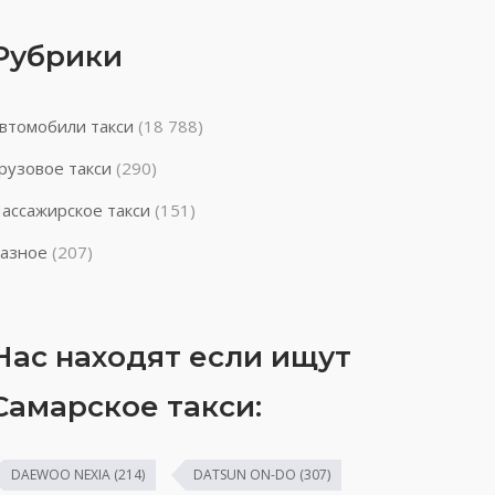
Рубрики
втомобили такси
(18 788)
рузовое такси
(290)
ассажирское такси
(151)
азное
(207)
Нас находят если ищут
Самарское такси:
DAEWOO NEXIA
(214)
DATSUN ON-DO
(307)