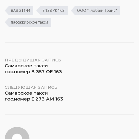
ВАЗ 21144
Е 138 РК 163
ООО "Глобал- Транс"
пассажирское такси
Навигация
ПРЕДЫДУЩАЯ ЗАПИСЬ
Самарское такси
гос.номер В 357 ОЕ 163
по
записям
СЛЕДУЮЩАЯ ЗАПИСЬ
Самарское такси
гос.номер Е 273 АМ 163