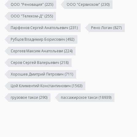
ООО "Реновация"
(225)
ООО "Сервиском"
(230)
ООО "Телеком-Д"
(255)
Парфенов Сергей Анатольевич
(231)
Рено Логан
(827)
Рубцов Владимир Борисович
(492)
Сергеев Максим Анатольеви
(224)
Серов Сергей Валерьевич
(218)
Хорошев Дмитрий Петрович
(711)
Цой Климентий Константинович
(1563)
грузовое такси
(290)
пассажирское такси
(18939)