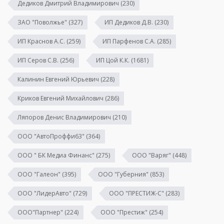
Дедиков Дмитрий Владимирович
(230)
ЗАО "Поволжье"
(327)
ИП Дедиков Д.В.
(230)
ИП Краснов А.С.
(259)
ИП Парфенов С.А.
(285)
ИП Серов С.В.
(256)
ИП Цой К.К.
(1681)
Калинин Евгений Юрьевич
(228)
Криков Евгений Михайлович
(286)
Ляпоров Денис Владимирович
(210)
ООО "АвтоПроффи63"
(364)
ООО " БК Медиа Финанс"
(275)
ООО "Варяг"
(448)
ООО "Галеон"
(395)
ООО "Губерния"
(853)
ООО "ЛидерАвто"
(729)
ООО "ПРЕСТИЖ-С"
(283)
ООО"Партнер"
(224)
ООО "Престиж"
(254)