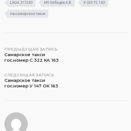
LADA 217230
ИП Лебедев А.В.
К 033 ТС 163
пассажирское такси
Навигация
ПРЕДЫДУЩАЯ ЗАПИСЬ
Самарское такси
гос.номер С 322 КА 163
по
записям
СЛЕДУЮЩАЯ ЗАПИСЬ
Самарское такси
гос.номер У 147 ОК 163