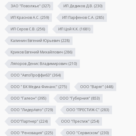
ЗАО "Поволжье"
(327)
ИП Дедиков Д.В.
(230)
ИП Краснов А.С.
(259)
ИП Парфенов С.А.
(285)
ИП Серов С.В.
(256)
ИП Цой К.К.
(1681)
Калинин Евгений Юрьевич
(228)
Криков Евгений Михайлович
(286)
Ляпоров Денис Владимирович
(210)
ООО "АвтоПроффи63"
(364)
ООО " БК Медиа Финанс"
(275)
ООО "Варяг"
(448)
ООО "Галеон"
(395)
ООО "Губерния"
(853)
ООО "ЛидерАвто"
(729)
ООО "ПРЕСТИЖ-С"
(283)
ООО"Партнер"
(224)
ООО "Престиж"
(254)
ООО "Реновация"
(225)
ООО "Сервиском"
(230)