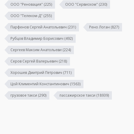
ООО "Реновация"
(225)
ООО "Сервиском"
(230)
ООО "Телеком-Д"
(255)
Парфенов Сергей Анатольевич
(231)
Рено Логан
(827)
Рубцов Владимир Борисович
(492)
Сергеев Максим Анатольеви
(224)
Серов Сергей Валерьевич
(218)
Хорошев Дмитрий Петрович
(711)
Цой Климентий Константинович
(1563)
грузовое такси
(290)
пассажирское такси
(18939)