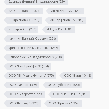
Дедиков Дмитрий Владимирович
(230)
ЗАО "Поволжье"
(327)
ИП Дедиков Д.В.
(230)
ИП Краснов А.С.
(259)
ИП Парфенов С.А.
(285)
ИП Серов С.В.
(256)
ИП Цой К.К.
(1681)
Калинин Евгений Юрьевич
(228)
Криков Евгений Михайлович
(286)
Ляпоров Денис Владимирович
(210)
ООО "АвтоПроффи63"
(364)
ООО " БК Медиа Финанс"
(275)
ООО "Варяг"
(448)
ООО "Галеон"
(395)
ООО "Губерния"
(853)
ООО "ЛидерАвто"
(729)
ООО "ПРЕСТИЖ-С"
(283)
ООО"Партнер"
(224)
ООО "Престиж"
(254)