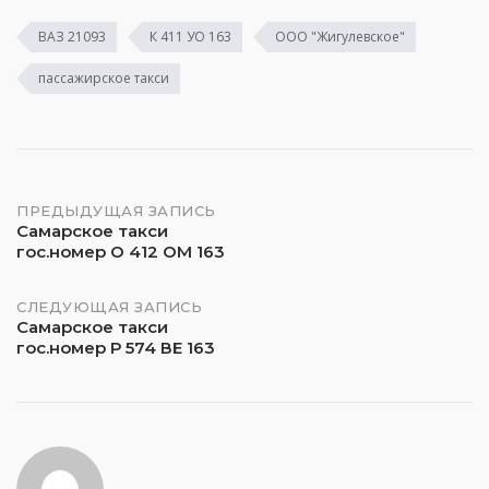
ВАЗ 21093
К 411 УО 163
ООО "Жигулевское"
пассажирское такси
Навигация
ПРЕДЫДУЩАЯ ЗАПИСЬ
Самарское такси
гос.номер О 412 ОМ 163
по
записям
СЛЕДУЮЩАЯ ЗАПИСЬ
Самарское такси
гос.номер Р 574 ВЕ 163