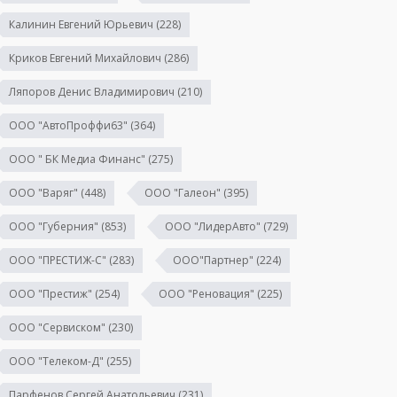
Калинин Евгений Юрьевич
(228)
Криков Евгений Михайлович
(286)
Ляпоров Денис Владимирович
(210)
ООО "АвтоПроффи63"
(364)
ООО " БК Медиа Финанс"
(275)
ООО "Варяг"
(448)
ООО "Галеон"
(395)
ООО "Губерния"
(853)
ООО "ЛидерАвто"
(729)
ООО "ПРЕСТИЖ-С"
(283)
ООО"Партнер"
(224)
ООО "Престиж"
(254)
ООО "Реновация"
(225)
ООО "Сервиском"
(230)
ООО "Телеком-Д"
(255)
Парфенов Сергей Анатольевич
(231)