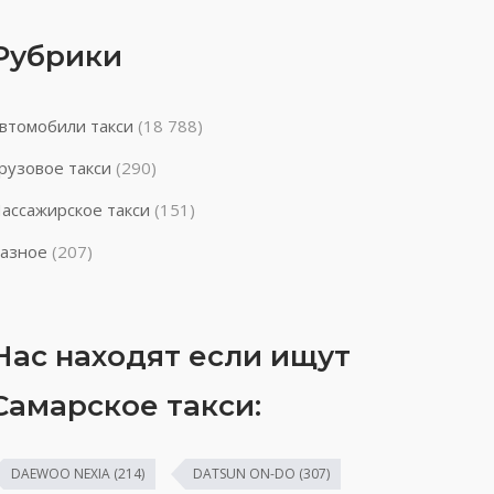
Рубрики
втомобили такси
(18 788)
рузовое такси
(290)
ассажирское такси
(151)
азное
(207)
Нас находят если ищут
Самарское такси:
DAEWOO NEXIA
(214)
DATSUN ON-DO
(307)