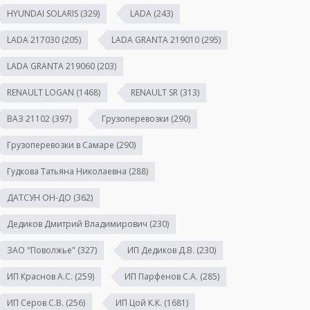
HYUNDAI SOLARIS
(329)
LADA
(243)
LADA 217030
(205)
LADA GRANTA 219010
(295)
LADA GRANTA 219060
(203)
RENAULT LOGAN
(1468)
RENAULT SR
(313)
ВАЗ 21102
(397)
Грузоперевозки
(290)
Грузоперевозки в Самаре
(290)
Гудкова Татьяна Николаевна
(288)
ДАТСУН ОН-ДО
(362)
Дедиков Дмитрий Владимирович
(230)
ЗАО "Поволжье"
(327)
ИП Дедиков Д.В.
(230)
ИП Краснов А.С.
(259)
ИП Парфенов С.А.
(285)
ИП Серов С.В.
(256)
ИП Цой К.К.
(1681)