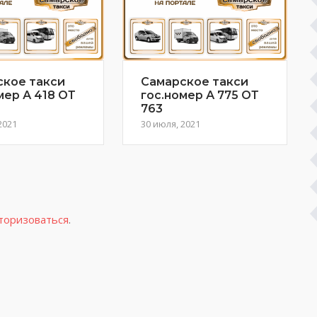
ское такси
Самарское такси
мер А 418 ОТ
гос.номер А 775 ОТ
763
2021
30 июля, 2021
торизоваться
.