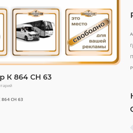
А
Г
П
Р
р К 864 СН 63
нтарий
 864 СН 63