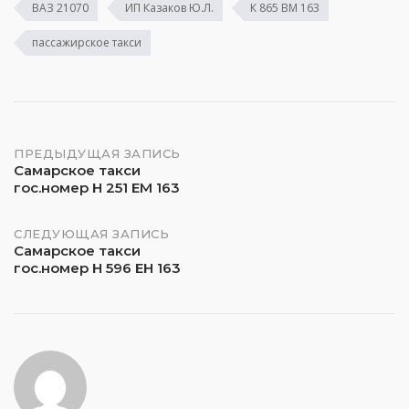
ВАЗ 21070
ИП Казаков Ю.Л.
К 865 ВМ 163
пассажирское такси
Навигация
ПРЕДЫДУЩАЯ ЗАПИСЬ
Самарское такси
гос.номер Н 251 ЕМ 163
по
записям
СЛЕДУЮЩАЯ ЗАПИСЬ
Самарское такси
гос.номер Н 596 ЕН 163