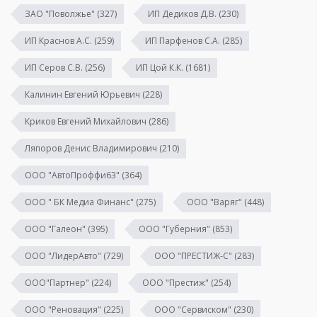
ЗАО "Поволжье"
(327)
ИП Дедиков Д.В.
(230)
ИП Краснов А.С.
(259)
ИП Парфенов С.А.
(285)
ИП Серов С.В.
(256)
ИП Цой К.К.
(1681)
Калинин Евгений Юрьевич
(228)
Криков Евгений Михайлович
(286)
Ляпоров Денис Владимирович
(210)
ООО "АвтоПроффи63"
(364)
ООО " БК Медиа Финанс"
(275)
ООО "Варяг"
(448)
ООО "Галеон"
(395)
ООО "Губерния"
(853)
ООО "ЛидерАвто"
(729)
ООО "ПРЕСТИЖ-С"
(283)
ООО"Партнер"
(224)
ООО "Престиж"
(254)
ООО "Реновация"
(225)
ООО "Сервиском"
(230)