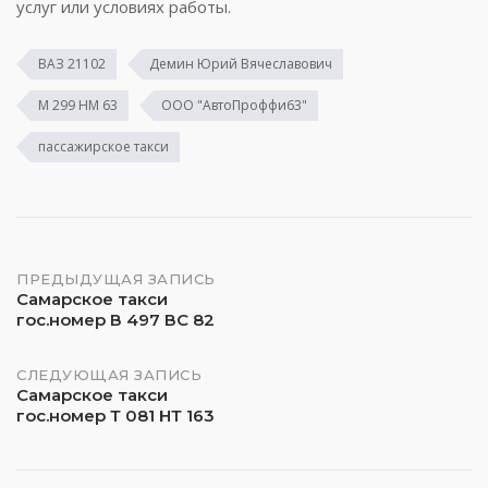
услуг или условиях работы.
ВАЗ 21102
Демин Юрий Вячеславович
М 299 НМ 63
ООО "АвтоПроффи63"
пассажирское такси
Навигация
ПРЕДЫДУЩАЯ ЗАПИСЬ
Самарское такси
гос.номер В 497 ВС 82
по
записям
СЛЕДУЮЩАЯ ЗАПИСЬ
Самарское такси
гос.номер Т 081 НТ 163