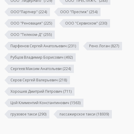
ООО "ЛидерАвто"
(729)
ООО "ПРЕСТИЖ-С"
(283)
ООО"Партнер"
(224)
ООО "Престиж"
(254)
ООО "Реновация"
(225)
ООО "Сервиском"
(230)
ООО "Телеком-Д"
(255)
Парфенов Сергей Анатольевич
(231)
Рено Логан
(827)
Рубцов Владимир Борисович
(492)
Сергеев Максим Анатольеви
(224)
Серов Сергей Валерьевич
(218)
Хорошев Дмитрий Петрович
(711)
Цой Климентий Константинович
(1563)
грузовое такси
(290)
пассажирское такси
(18939)