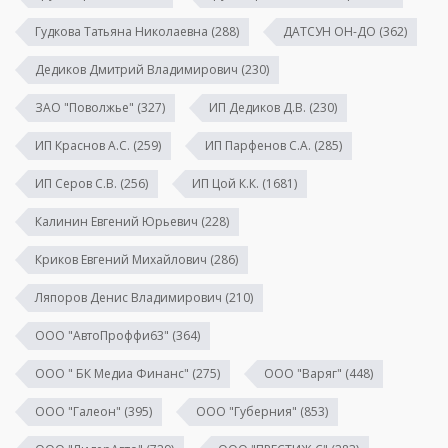
Гудкова Татьяна Николаевна
(288)
ДАТСУН ОН-ДО
(362)
Дедиков Дмитрий Владимирович
(230)
ЗАО "Поволжье"
(327)
ИП Дедиков Д.В.
(230)
ИП Краснов А.С.
(259)
ИП Парфенов С.А.
(285)
ИП Серов С.В.
(256)
ИП Цой К.К.
(1681)
Калинин Евгений Юрьевич
(228)
Криков Евгений Михайлович
(286)
Ляпоров Денис Владимирович
(210)
ООО "АвтоПроффи63"
(364)
ООО " БК Медиа Финанс"
(275)
ООО "Варяг"
(448)
ООО "Галеон"
(395)
ООО "Губерния"
(853)