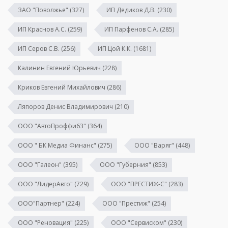
ЗАО "Поволжье"
(327)
ИП Дедиков Д.В.
(230)
ИП Краснов А.С.
(259)
ИП Парфенов С.А.
(285)
ИП Серов С.В.
(256)
ИП Цой К.К.
(1681)
Калинин Евгений Юрьевич
(228)
Криков Евгений Михайлович
(286)
Ляпоров Денис Владимирович
(210)
ООО "АвтоПроффи63"
(364)
ООО " БК Медиа Финанс"
(275)
ООО "Варяг"
(448)
ООО "Галеон"
(395)
ООО "Губерния"
(853)
ООО "ЛидерАвто"
(729)
ООО "ПРЕСТИЖ-С"
(283)
ООО"Партнер"
(224)
ООО "Престиж"
(254)
ООО "Реновация"
(225)
ООО "Сервиском"
(230)