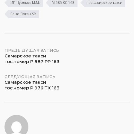
ИП Чуряков М.М.
М 585 КС 163
пассажирское такси
Рено Логан SR
Навигация
ПРЕДЫДУЩАЯ ЗАПИСЬ
Самарское такси
гос.номер Р 987 РР 163
по
записям
СЛЕДУЮЩАЯ ЗАПИСЬ
Самарское такси
гос.номер Р 976 ТК 163