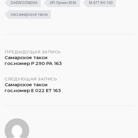
DAEWOONEXIA
ИП Лунин М.М.
М 677 КН 163
пассажирское такси
Навигация
ПРЕДЫДУЩАЯ ЗАПИСЬ
Самарское такси
гос.номер Р 290 РА 163
по
записям
СЛЕДУЮЩАЯ ЗАПИСЬ
Самарское такси
гос.номер Е 022 ЕТ 163