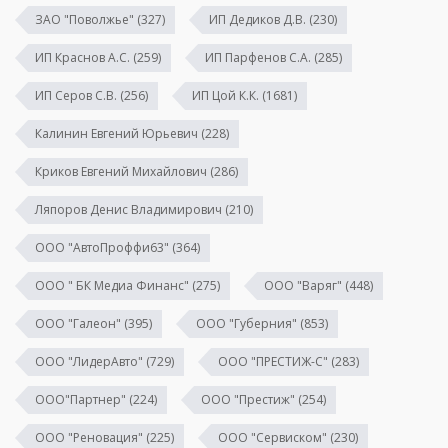
ЗАО "Поволжье"
(327)
ИП Дедиков Д.В.
(230)
ИП Краснов А.С.
(259)
ИП Парфенов С.А.
(285)
ИП Серов С.В.
(256)
ИП Цой К.К.
(1681)
Калинин Евгений Юрьевич
(228)
Криков Евгений Михайлович
(286)
Ляпоров Денис Владимирович
(210)
ООО "АвтоПроффи63"
(364)
ООО " БК Медиа Финанс"
(275)
ООО "Варяг"
(448)
ООО "Галеон"
(395)
ООО "Губерния"
(853)
ООО "ЛидерАвто"
(729)
ООО "ПРЕСТИЖ-С"
(283)
ООО"Партнер"
(224)
ООО "Престиж"
(254)
ООО "Реновация"
(225)
ООО "Сервиском"
(230)