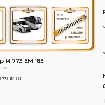
А
Г
П
Р
р М 773 ЕМ 163
нтарий
М 773 ЕМ 163