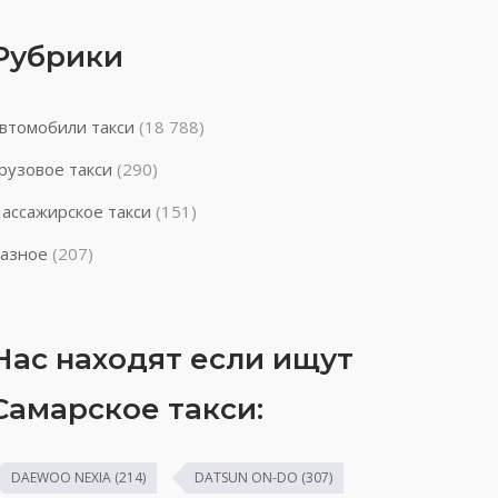
Рубрики
втомобили такси
(18 788)
рузовое такси
(290)
ассажирское такси
(151)
азное
(207)
Нас находят если ищут
Самарское такси:
DAEWOO NEXIA
(214)
DATSUN ON-DO
(307)