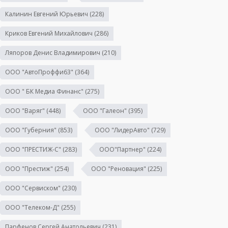
Калинин Евгений Юрьевич
(228)
Криков Евгений Михайлович
(286)
Ляпоров Денис Владимирович
(210)
ООО "АвтоПроффи63"
(364)
ООО " БК Медиа Финанс"
(275)
ООО "Варяг"
(448)
ООО "Галеон"
(395)
ООО "Губерния"
(853)
ООО "ЛидерАвто"
(729)
ООО "ПРЕСТИЖ-С"
(283)
ООО"Партнер"
(224)
ООО "Престиж"
(254)
ООО "Реновация"
(225)
ООО "Сервиском"
(230)
ООО "Телеком-Д"
(255)
Парфенов Сергей Анатольевич
(231)