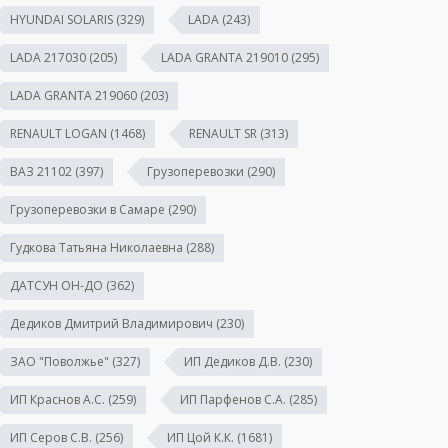
HYUNDAI SOLARIS
(329)
LADA
(243)
LADA 217030
(205)
LADA GRANTA 219010
(295)
LADA GRANTA 219060
(203)
RENAULT LOGAN
(1468)
RENAULT SR
(313)
ВАЗ 21102
(397)
Грузоперевозки
(290)
Грузоперевозки в Самаре
(290)
Гудкова Татьяна Николаевна
(288)
ДАТСУН ОН-ДО
(362)
Дедиков Дмитрий Владимирович
(230)
ЗАО "Поволжье"
(327)
ИП Дедиков Д.В.
(230)
ИП Краснов А.С.
(259)
ИП Парфенов С.А.
(285)
ИП Серов С.В.
(256)
ИП Цой К.К.
(1681)