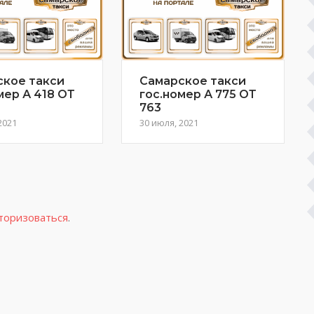
ское такси
Самарское такси
мер А 418 ОТ
гос.номер А 775 ОТ
763
2021
30 июля, 2021
торизоваться
.