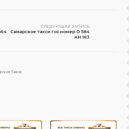
СЛЕДУЮЩАЯ ЗАПИСЬ
864
Самарское такси гос.номер О 584
АН 163
рское Такси