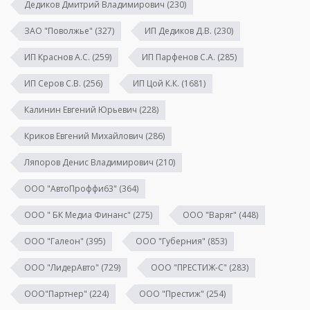
Дедиков Дмитрий Владимирович
(230)
ЗАО "Поволжье"
(327)
ИП Дедиков Д.В.
(230)
ИП Краснов А.С.
(259)
ИП Парфенов С.А.
(285)
ИП Серов С.В.
(256)
ИП Цой К.К.
(1681)
Калинин Евгений Юрьевич
(228)
Криков Евгений Михайлович
(286)
Ляпоров Денис Владимирович
(210)
ООО "АвтоПроффи63"
(364)
ООО " БК Медиа Финанс"
(275)
ООО "Варяг"
(448)
ООО "Галеон"
(395)
ООО "Губерния"
(853)
ООО "ЛидерАвто"
(729)
ООО "ПРЕСТИЖ-С"
(283)
ООО"Партнер"
(224)
ООО "Престиж"
(254)