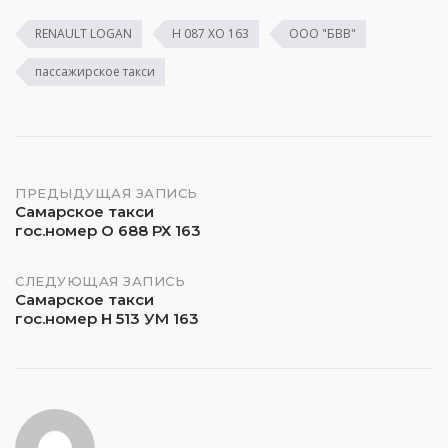
RENAULT LOGAN
Н 087 ХО 163
ООО "БВВ"
пассажирское такси
Навигация
ПРЕДЫДУЩАЯ ЗАПИСЬ
Самарское такси
гос.номер О 688 РХ 163
по
записям
СЛЕДУЮЩАЯ ЗАПИСЬ
Самарское такси
гос.номер Н 513 УМ 163