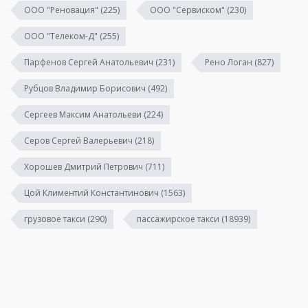
ООО "Реновация"
(225)
ООО "Сервиском"
(230)
ООО "Телеком-Д"
(255)
Парфенов Сергей Анатольевич
(231)
Рено Логан
(827)
Рубцов Владимир Борисович
(492)
Сергеев Максим Анатольеви
(224)
Серов Сергей Валерьевич
(218)
Хорошев Дмитрий Петрович
(711)
Цой Климентий Константинович
(1563)
грузовое такси
(290)
пассажирское такси
(18939)