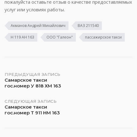
пожалуйста оставьте отзыв о качестве предоставляемых
услуг или условиях работы.
Акманов Андрей Михайлович
ВАЗ 211540
Н 119 АН 163
ООО "Галеон"
пассажирское такси
Навигация
ПРЕДЫДУЩАЯ ЗАПИСЬ
Самарское такси
гос.номер У 818 ХМ 163
по
записям
СЛЕДУЮЩАЯ ЗАПИСЬ
Самарское такси
гос.номер Т 911 НМ 163