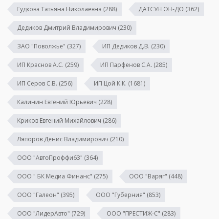
Гудкова Татьяна Николаевна
(288)
ДАТСУН ОН-ДО
(362)
Дедиков Дмитрий Владимирович
(230)
ЗАО "Поволжье"
(327)
ИП Дедиков Д.В.
(230)
ИП Краснов А.С.
(259)
ИП Парфенов С.А.
(285)
ИП Серов С.В.
(256)
ИП Цой К.К.
(1681)
Калинин Евгений Юрьевич
(228)
Криков Евгений Михайлович
(286)
Ляпоров Денис Владимирович
(210)
ООО "АвтоПроффи63"
(364)
ООО " БК Медиа Финанс"
(275)
ООО "Варяг"
(448)
ООО "Галеон"
(395)
ООО "Губерния"
(853)
ООО "ЛидерАвто"
(729)
ООО "ПРЕСТИЖ-С"
(283)