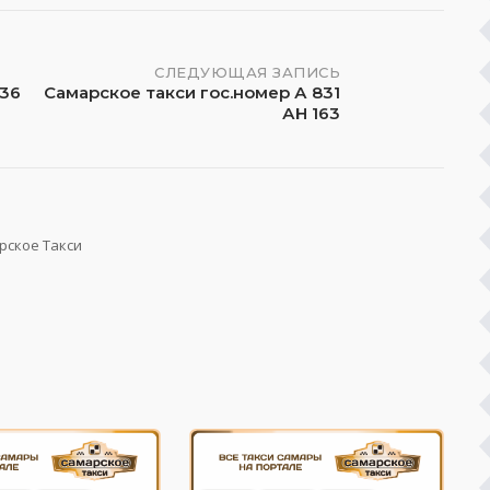
СЛЕДУЮЩАЯ ЗАПИСЬ
536
Самарское такси гос.номер А 831
АН 163
рское Такси