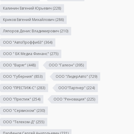
Калинин Евгений Юрьевич
(228)
Криков Евгений Михайлович
(286)
Ляпоров Денис Владимирович
(210)
ООО "АвтоПроффи63"
(364)
ООО " БК Медиа Финанс"
(275)
ООО "Варяг"
(448)
ООО "Галеон"
(395)
ООО "Губерния"
(853)
ООО "ЛидерАвто"
(729)
ООО "ПРЕСТИЖ-С"
(283)
ООО"Партнер"
(224)
ООО "Престиж"
(254)
ООО "Реновация"
(225)
ООО "Сервиском"
(230)
ООО "Телеком-Д"
(255)
Парфенов Сергей Анатольевич
(231)