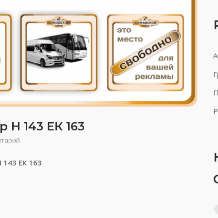
А
Г
П
Р
 Н 143 ЕК 163
нтарий
 143 ЕК 163