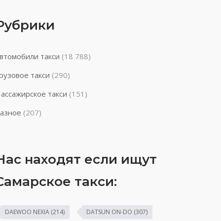
Рубрики
втомобили такси
(18 788)
рузовое такси
(290)
ассажирское такси
(151)
азное
(207)
Нас находят если ищут
Самарское такси:
DAEWOO NEXIA
(214)
DATSUN ON-DO
(307)