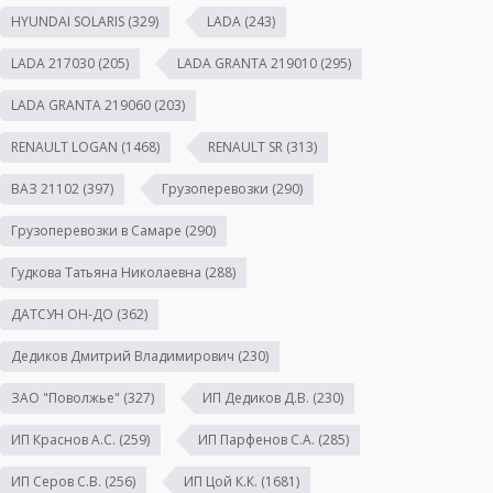
HYUNDAI SOLARIS
(329)
LADA
(243)
LADA 217030
(205)
LADA GRANTA 219010
(295)
LADA GRANTA 219060
(203)
RENAULT LOGAN
(1468)
RENAULT SR
(313)
ВАЗ 21102
(397)
Грузоперевозки
(290)
Грузоперевозки в Самаре
(290)
Гудкова Татьяна Николаевна
(288)
ДАТСУН ОН-ДО
(362)
Дедиков Дмитрий Владимирович
(230)
ЗАО "Поволжье"
(327)
ИП Дедиков Д.В.
(230)
ИП Краснов А.С.
(259)
ИП Парфенов С.А.
(285)
ИП Серов С.В.
(256)
ИП Цой К.К.
(1681)