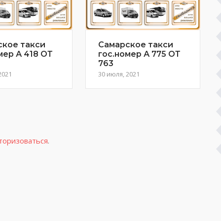
ское такси
Самарское такси
мер А 418 ОТ
гос.номер А 775 ОТ
763
2021
30 июля, 2021
торизоваться
.