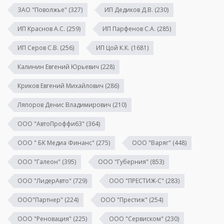
ЗАО "Поволжье"
(327)
ИП Дедиков Д.В.
(230)
ИП Краснов А.С.
(259)
ИП Парфенов С.А.
(285)
ИП Серов С.В.
(256)
ИП Цой К.К.
(1681)
Калинин Евгений Юрьевич
(228)
Криков Евгений Михайлович
(286)
Ляпоров Денис Владимирович
(210)
ООО "АвтоПроффи63"
(364)
ООО " БК Медиа Финанс"
(275)
ООО "Варяг"
(448)
ООО "Галеон"
(395)
ООО "Губерния"
(853)
ООО "ЛидерАвто"
(729)
ООО "ПРЕСТИЖ-С"
(283)
ООО"Партнер"
(224)
ООО "Престиж"
(254)
ООО "Реновация"
(225)
ООО "Сервиском"
(230)