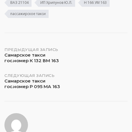
ВАЗ 21104
ИП Хрипунов Ю.Л.
Н 166 УМ 163
пассажирское такси
Навигация
ПРЕДЫДУЩАЯ ЗАПИСЬ
Самарское такси
гос.номер К 132 ВМ 163
по
записям
СЛЕДУЮЩАЯ ЗАПИСЬ
Самарское такси
гос.номер Р 095 МА 163