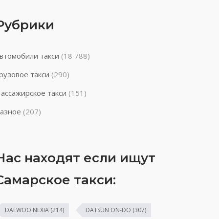
Рубрики
втомобили такси
(18 788)
рузовое такси
(290)
ассажирское такси
(151)
азное
(207)
Нас находят если ищут
Самарское такси:
DAEWOO NEXIA
(214)
DATSUN ON-DO
(307)