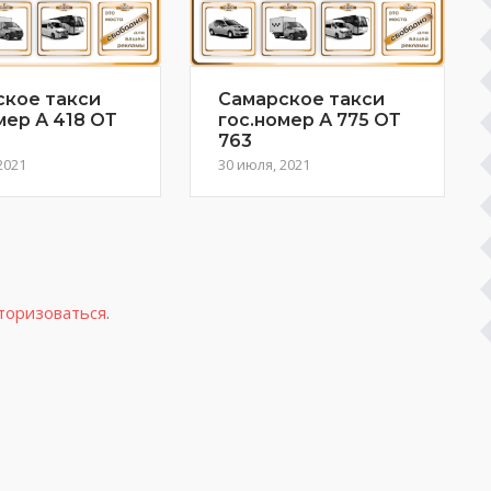
ское такси
Самарское такси
мер А 418 ОТ
гос.номер А 775 ОТ
763
2021
30 июля, 2021
торизоваться
.