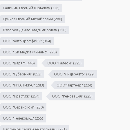
Калинин Евгений Юрьевич
(228)
Криков Евгений Михайлович
(286)
Ляпоров Денис Владимирович
(210)
ООО "АвтоПроффи63"
(364)
ООО " БК Медиа Финанс"
(275)
ООО "Варяг"
(448)
ООО "Галеон"
(395)
ООО "Губерния"
(853)
ООО "ЛидерАвто"
(729)
ООО "ПРЕСТИЖ-С"
(283)
ООО"Партнер"
(224)
ООО "Престиж"
(254)
ООО "Реновация"
(225)
ООО "Сервиском"
(230)
ООО "Телеком-Д"
(255)
Парфенов Сергей Анатольевич
(231)