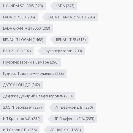
HYUNDAI SOLARIS
(329)
LADA
(243)
LADA 217030
(205)
LADA GRANTA 219010
(295)
LADA GRANTA 219060
(203)
RENAULT LOGAN
(1468)
RENAULT SR
(313)
ВАЗ 21102
(397)
Грузоперевозки
(290)
Грузоперевозки в Самаре
(290)
Гудкова Татьяна Николаевна
(288)
ДАТСУН ОН-ДО
(362)
Дедиков Дмитрий Владимирович
(230)
ЗАО "Поволжье"
(327)
ИП Дедиков Д.В.
(230)
ИП Краснов А.С.
(259)
ИП Парфенов С.А.
(285)
ИП Серов С.В.
(256)
ИП Цой К.К.
(1681)