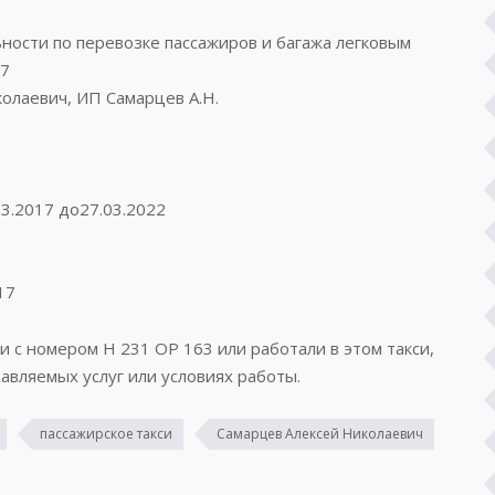
ости по перевозке пассажиров и багажа легковым
97
олаевич, ИП Самарцев А.Н.
03.2017 до27.03.2022
17
си с номером Н 231 ОР 163 или работали в этом такси,
авляемых услуг или условиях работы.
пассажирское такси
Самарцев Алексей Николаевич