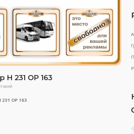
А
Г
П
Р
 Н 231 ОР 163
нтарий
Н 231 ОР 163