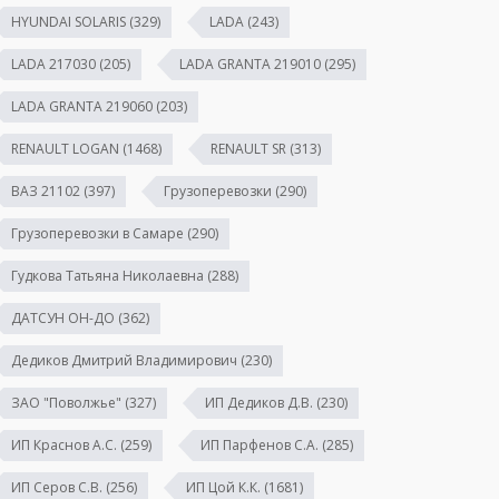
HYUNDAI SOLARIS
(329)
LADA
(243)
LADA 217030
(205)
LADA GRANTA 219010
(295)
LADA GRANTA 219060
(203)
RENAULT LOGAN
(1468)
RENAULT SR
(313)
ВАЗ 21102
(397)
Грузоперевозки
(290)
Грузоперевозки в Самаре
(290)
Гудкова Татьяна Николаевна
(288)
ДАТСУН ОН-ДО
(362)
Дедиков Дмитрий Владимирович
(230)
ЗАО "Поволжье"
(327)
ИП Дедиков Д.В.
(230)
ИП Краснов А.С.
(259)
ИП Парфенов С.А.
(285)
ИП Серов С.В.
(256)
ИП Цой К.К.
(1681)