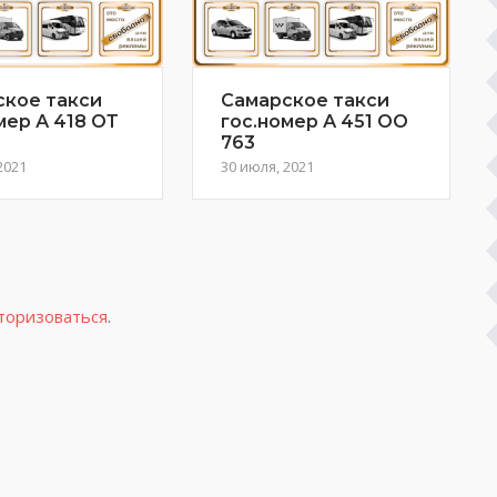
ское такси
Самарское такси
мер А 418 ОТ
гос.номер А 451 ОО
763
2021
30 июля, 2021
торизоваться
.