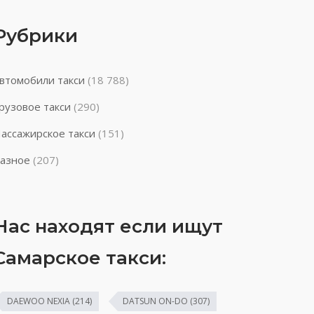
Рубрики
втомобили такси
(18 788)
рузовое такси
(290)
ассажирское такси
(151)
азное
(207)
Нас находят если ищут
Самарское такси:
DAEWOO NEXIA
(214)
DATSUN ON-DO
(307)