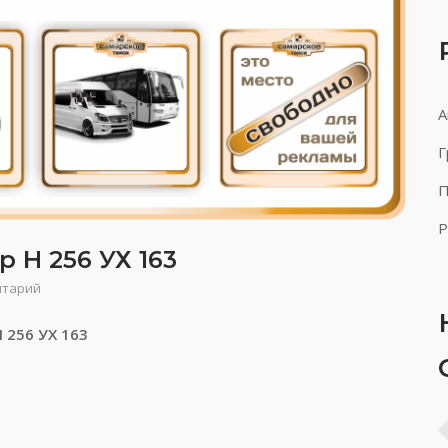
А
Г
П
Р
 Н 256 УХ 163
нтарий
 256 УХ 163