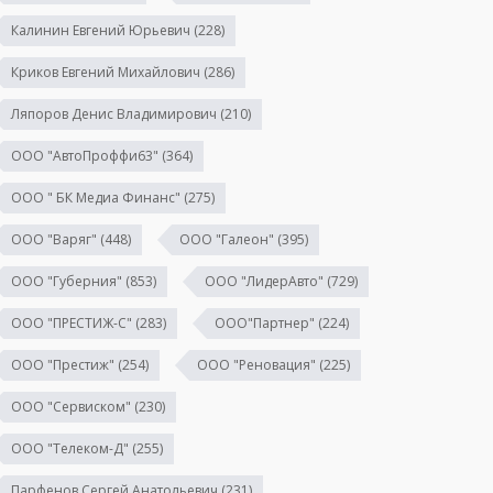
Калинин Евгений Юрьевич
(228)
Криков Евгений Михайлович
(286)
Ляпоров Денис Владимирович
(210)
ООО "АвтоПроффи63"
(364)
ООО " БК Медиа Финанс"
(275)
ООО "Варяг"
(448)
ООО "Галеон"
(395)
ООО "Губерния"
(853)
ООО "ЛидерАвто"
(729)
ООО "ПРЕСТИЖ-С"
(283)
ООО"Партнер"
(224)
ООО "Престиж"
(254)
ООО "Реновация"
(225)
ООО "Сервиском"
(230)
ООО "Телеком-Д"
(255)
Парфенов Сергей Анатольевич
(231)