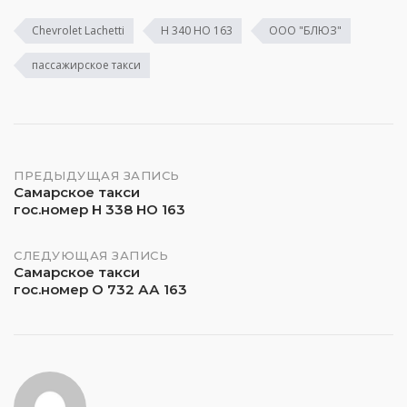
Chevrolet Lachetti
Н 340 НО 163
ООО "БЛЮЗ"
пассажирское такси
Навигация
ПРЕДЫДУЩАЯ ЗАПИСЬ
Самарское такси
гос.номер Н 338 НО 163
по
записям
СЛЕДУЮЩАЯ ЗАПИСЬ
Самарское такси
гос.номер О 732 АА 163