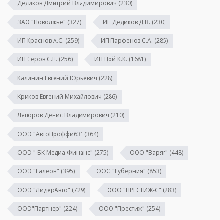
Дедиков Дмитрий Владимирович
(230)
ЗАО "Поволжье"
(327)
ИП Дедиков Д.В.
(230)
ИП Краснов А.С.
(259)
ИП Парфенов С.А.
(285)
ИП Серов С.В.
(256)
ИП Цой К.К.
(1681)
Калинин Евгений Юрьевич
(228)
Криков Евгений Михайлович
(286)
Ляпоров Денис Владимирович
(210)
ООО "АвтоПроффи63"
(364)
ООО " БК Медиа Финанс"
(275)
ООО "Варяг"
(448)
ООО "Галеон"
(395)
ООО "Губерния"
(853)
ООО "ЛидерАвто"
(729)
ООО "ПРЕСТИЖ-С"
(283)
ООО"Партнер"
(224)
ООО "Престиж"
(254)