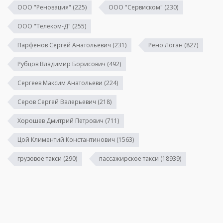
ООО "Реновация"
(225)
ООО "Сервиском"
(230)
ООО "Телеком-Д"
(255)
Парфенов Сергей Анатольевич
(231)
Рено Логан
(827)
Рубцов Владимир Борисович
(492)
Сергеев Максим Анатольеви
(224)
Серов Сергей Валерьевич
(218)
Хорошев Дмитрий Петрович
(711)
Цой Климентий Константинович
(1563)
грузовое такси
(290)
пассажирское такси
(18939)