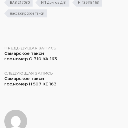
ВАЗ 217030
ИП Долгов Д.В.
Н 439 КЕ 163
пассажирское такси
Навигация
ПРЕДЫДУЩАЯ ЗАПИСЬ
Самарское такси
гос.номер О 310 КА 163
по
записям
СЛЕДУЮЩАЯ ЗАПИСЬ
Самарское такси
гос.номер Н 507 КЕ 163