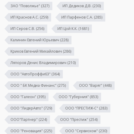
ЗАО "Поволжье"
(327)
ИП Дедиков Д.В.
(230)
ИП Краснов А.С.
(259)
ИП Парфенов С.А.
(285)
ИП Серов С.В.
(256)
ИП Цой К.К.
(1681)
Калинин Евгений Юрьевич
(228)
Криков Евгений Михайлович
(286)
Ляпоров Денис Владимирович
(210)
ООО "АвтоПроффи63"
(364)
ООО " БК Медиа Финанс"
(275)
ООО "Варяг"
(448)
ООО "Галеон"
(395)
ООО "Губерния"
(853)
ООО "ЛидерАвто"
(729)
ООО "ПРЕСТИЖ-С"
(283)
ООО"Партнер"
(224)
ООО "Престиж"
(254)
ООО "Реновация"
(225)
ООО "Сервиском"
(230)