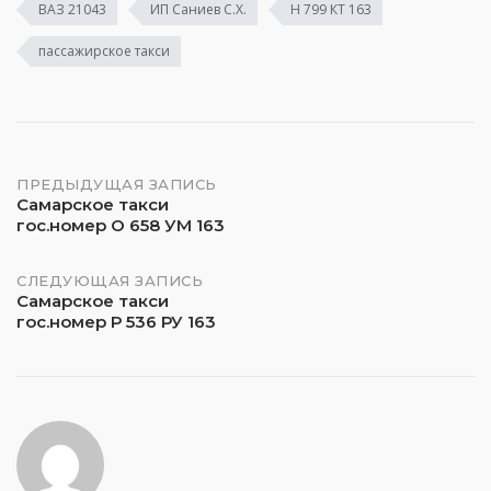
ВАЗ 21043
ИП Саниев С.Х.
Н 799 КТ 163
пассажирское такси
Навигация
ПРЕДЫДУЩАЯ ЗАПИСЬ
Самарское такси
гос.номер О 658 УМ 163
по
записям
СЛЕДУЮЩАЯ ЗАПИСЬ
Самарское такси
гос.номер Р 536 РУ 163