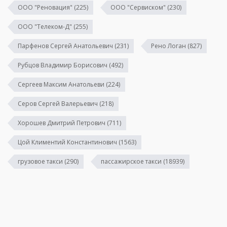
ООО "Реновация"
(225)
ООО "Сервиском"
(230)
ООО "Телеком-Д"
(255)
Парфенов Сергей Анатольевич
(231)
Рено Логан
(827)
Рубцов Владимир Борисович
(492)
Сергеев Максим Анатольеви
(224)
Серов Сергей Валерьевич
(218)
Хорошев Дмитрий Петрович
(711)
Цой Климентий Константинович
(1563)
грузовое такси
(290)
пассажирское такси
(18939)