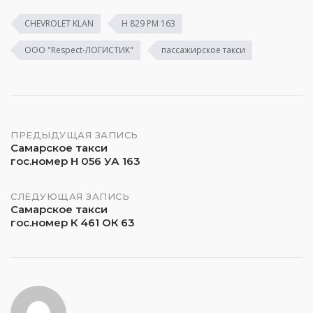
CHEVROLET KLAN
Н 829 РМ 163
ООО "Respect-ЛОГИСТИК"
пассажирское такси
Навигация
ПРЕДЫДУЩАЯ ЗАПИСЬ
Самарское такси
гос.номер Н 056 УА 163
по
записям
СЛЕДУЮЩАЯ ЗАПИСЬ
Самарское такси
гос.номер К 461 ОК 63