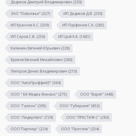
Дедиков Дмитрий Владимирович
(230)
ЗАО "Поволжье"
(327)
ИП Дедиков Д.В.
(230)
ИП Краснов А.С.
(259)
ИП Парфенов С.А.
(285)
ИП Серов С.В.
(256)
ИП Цой К.К.
(1681)
Калинин Евгений Юрьевич
(228)
Криков Евгений Михайлович
(286)
Ляпоров Денис Владимирович
(210)
ООО "АвтоПроффи63"
(364)
ООО " БК Медиа Финанс"
(275)
ООО "Варяг"
(448)
ООО "Галеон"
(395)
ООО "Губерния"
(853)
ООО "ЛидерАвто"
(729)
ООО "ПРЕСТИЖ-С"
(283)
ООО"Партнер"
(224)
ООО "Престиж"
(254)