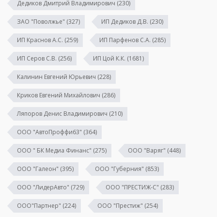
Дедиков Дмитрий Владимирович
(230)
ЗАО "Поволжье"
(327)
ИП Дедиков Д.В.
(230)
ИП Краснов А.С.
(259)
ИП Парфенов С.А.
(285)
ИП Серов С.В.
(256)
ИП Цой К.К.
(1681)
Калинин Евгений Юрьевич
(228)
Криков Евгений Михайлович
(286)
Ляпоров Денис Владимирович
(210)
ООО "АвтоПроффи63"
(364)
ООО " БК Медиа Финанс"
(275)
ООО "Варяг"
(448)
ООО "Галеон"
(395)
ООО "Губерния"
(853)
ООО "ЛидерАвто"
(729)
ООО "ПРЕСТИЖ-С"
(283)
ООО"Партнер"
(224)
ООО "Престиж"
(254)