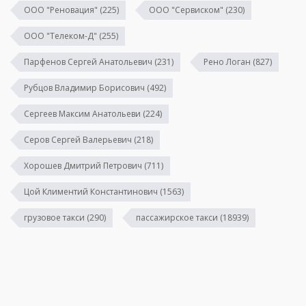
ООО "Реновация"
(225)
ООО "Сервиском"
(230)
ООО "Телеком-Д"
(255)
Парфенов Сергей Анатольевич
(231)
Рено Логан
(827)
Рубцов Владимир Борисович
(492)
Сергеев Максим Анатольеви
(224)
Серов Сергей Валерьевич
(218)
Хорошев Дмитрий Петрович
(711)
Цой Климентий Константинович
(1563)
грузовое такси
(290)
пассажирское такси
(18939)