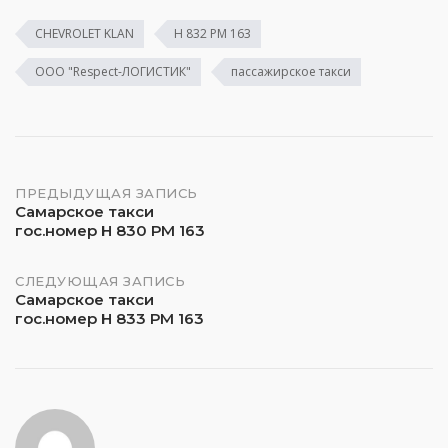
CHEVROLET KLAN
Н 832 РМ 163
ООО "Respect-ЛОГИСТИК"
пассажирское такси
Навигация
ПРЕДЫДУЩАЯ ЗАПИСЬ
Самарское такси
гос.номер Н 830 РМ 163
по
записям
СЛЕДУЮЩАЯ ЗАПИСЬ
Самарское такси
гос.номер Н 833 РМ 163