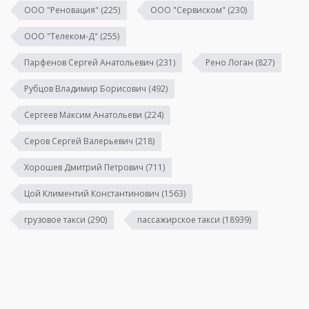
ООО "Реновация"
(225)
ООО "Сервиском"
(230)
ООО "Телеком-Д"
(255)
Парфенов Сергей Анатольевич
(231)
Рено Логан
(827)
Рубцов Владимир Борисович
(492)
Сергеев Максим Анатольеви
(224)
Серов Сергей Валерьевич
(218)
Хорошев Дмитрий Петрович
(711)
Цой Климентий Константинович
(1563)
грузовое такси
(290)
пассажирское такси
(18939)