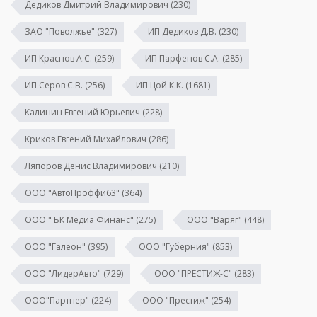
Дедиков Дмитрий Владимирович
(230)
ЗАО "Поволжье"
(327)
ИП Дедиков Д.В.
(230)
ИП Краснов А.С.
(259)
ИП Парфенов С.А.
(285)
ИП Серов С.В.
(256)
ИП Цой К.К.
(1681)
Калинин Евгений Юрьевич
(228)
Криков Евгений Михайлович
(286)
Ляпоров Денис Владимирович
(210)
ООО "АвтоПроффи63"
(364)
ООО " БК Медиа Финанс"
(275)
ООО "Варяг"
(448)
ООО "Галеон"
(395)
ООО "Губерния"
(853)
ООО "ЛидерАвто"
(729)
ООО "ПРЕСТИЖ-С"
(283)
ООО"Партнер"
(224)
ООО "Престиж"
(254)