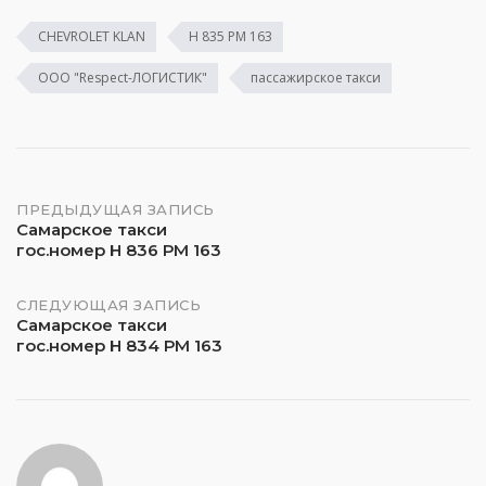
CHEVROLET KLAN
Н 835 РМ 163
ООО "Respect-ЛОГИСТИК"
пассажирское такси
Навигация
ПРЕДЫДУЩАЯ ЗАПИСЬ
Самарское такси
гос.номер Н 836 РМ 163
по
записям
СЛЕДУЮЩАЯ ЗАПИСЬ
Самарское такси
гос.номер Н 834 РМ 163