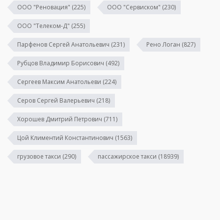
ООО "Реновация"
(225)
ООО "Сервиском"
(230)
ООО "Телеком-Д"
(255)
Парфенов Сергей Анатольевич
(231)
Рено Логан
(827)
Рубцов Владимир Борисович
(492)
Сергеев Максим Анатольеви
(224)
Серов Сергей Валерьевич
(218)
Хорошев Дмитрий Петрович
(711)
Цой Климентий Константинович
(1563)
грузовое такси
(290)
пассажирское такси
(18939)