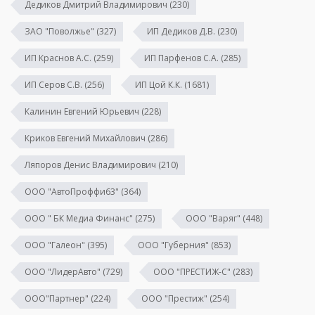
Дедиков Дмитрий Владимирович
(230)
ЗАО "Поволжье"
(327)
ИП Дедиков Д.В.
(230)
ИП Краснов А.С.
(259)
ИП Парфенов С.А.
(285)
ИП Серов С.В.
(256)
ИП Цой К.К.
(1681)
Калинин Евгений Юрьевич
(228)
Криков Евгений Михайлович
(286)
Ляпоров Денис Владимирович
(210)
ООО "АвтоПроффи63"
(364)
ООО " БК Медиа Финанс"
(275)
ООО "Варяг"
(448)
ООО "Галеон"
(395)
ООО "Губерния"
(853)
ООО "ЛидерАвто"
(729)
ООО "ПРЕСТИЖ-С"
(283)
ООО"Партнер"
(224)
ООО "Престиж"
(254)