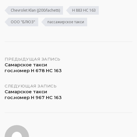
Chevrolet Klan (J200/lachetti)
Н 883 НС 163
ООО "БЛЮЗ"
пассажирское такси
Навигация
ПРЕДЫДУЩАЯ ЗАПИСЬ
Самарское такси
гос.номер Н 678 НС 163
по
записям
СЛЕДУЮЩАЯ ЗАПИСЬ
Самарское такси
гос.номер Н 967 НС 163