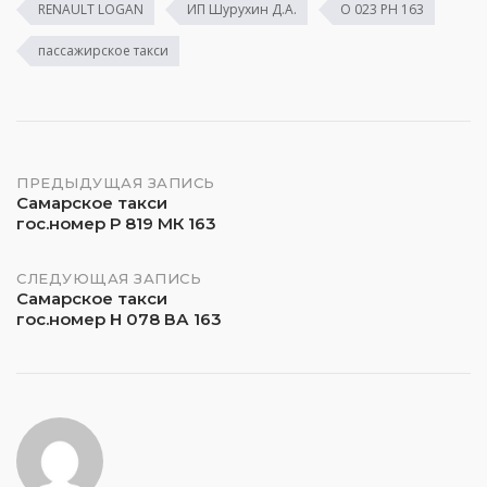
RENAULT LOGAN
ИП Шурухин Д.А.
О 023 РН 163
пассажирское такси
Навигация
ПРЕДЫДУЩАЯ ЗАПИСЬ
Самарское такси
гос.номер Р 819 МК 163
по
записям
СЛЕДУЮЩАЯ ЗАПИСЬ
Самарское такси
гос.номер Н 078 ВА 163