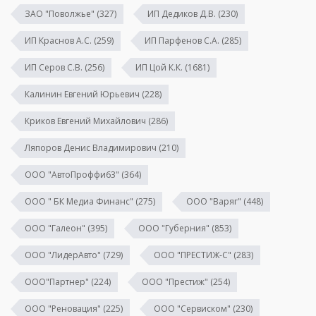
ЗАО "Поволжье"
(327)
ИП Дедиков Д.В.
(230)
ИП Краснов А.С.
(259)
ИП Парфенов С.А.
(285)
ИП Серов С.В.
(256)
ИП Цой К.К.
(1681)
Калинин Евгений Юрьевич
(228)
Криков Евгений Михайлович
(286)
Ляпоров Денис Владимирович
(210)
ООО "АвтоПроффи63"
(364)
ООО " БК Медиа Финанс"
(275)
ООО "Варяг"
(448)
ООО "Галеон"
(395)
ООО "Губерния"
(853)
ООО "ЛидерАвто"
(729)
ООО "ПРЕСТИЖ-С"
(283)
ООО"Партнер"
(224)
ООО "Престиж"
(254)
ООО "Реновация"
(225)
ООО "Сервиском"
(230)