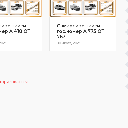
ское такси
Самарское такси
мер А 418 ОТ
гос.номер А 775 ОТ
763
2021
30 июля, 2021
торизоваться
.