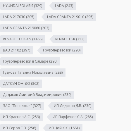
HYUNDAI SOLARIS
(329)
LADA
(243)
LADA 217030
(205)
LADA GRANTA 219010
(295)
LADA GRANTA 219060
(203)
RENAULT LOGAN
(1468)
RENAULT SR
(313)
ВАЗ 21102
(397)
Грузоперевозки
(290)
Грузоперевозки в Самаре
(290)
Гудкова Татьяна Николаевна
(288)
ДАТСУН ОН-ДО
(362)
Дедиков Дмитрий Владимирович
(230)
ЗАО "Поволжье"
(327)
ИП Дедиков Д.В.
(230)
ИП Краснов А.С.
(259)
ИП Парфенов С.А.
(285)
ИП Серов С.В.
(256)
ИП Цой К.К.
(1681)