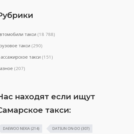
Рубрики
втомобили такси
(18 788)
рузовое такси
(290)
ассажирское такси
(151)
азное
(207)
Нас находят если ищут
Самарское такси:
DAEWOO NEXIA
(214)
DATSUN ON-DO
(307)