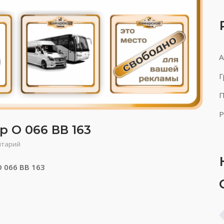
А
Г
П
Р
р О 066 ВВ 163
нтарий
О 066 ВВ 163