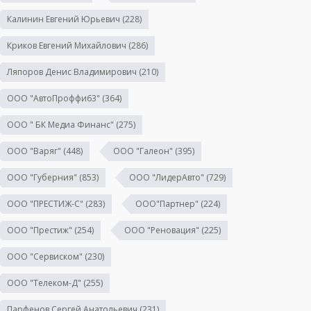
Калинин Евгений Юрьевич
(228)
Криков Евгений Михайлович
(286)
Ляпоров Денис Владимирович
(210)
ООО "АвтоПроффи63"
(364)
ООО " БК Медиа Финанс"
(275)
ООО "Варяг"
(448)
ООО "Галеон"
(395)
ООО "Губерния"
(853)
ООО "ЛидерАвто"
(729)
ООО "ПРЕСТИЖ-С"
(283)
ООО"Партнер"
(224)
ООО "Престиж"
(254)
ООО "Реновация"
(225)
ООО "Сервиском"
(230)
ООО "Телеком-Д"
(255)
Парфенов Сергей Анатольевич
(231)