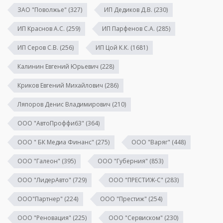
ЗАО "Поволжье"
(327)
ИП Дедиков Д.В.
(230)
ИП Краснов А.С.
(259)
ИП Парфенов С.А.
(285)
ИП Серов С.В.
(256)
ИП Цой К.К.
(1681)
Калинин Евгений Юрьевич
(228)
Криков Евгений Михайлович
(286)
Ляпоров Денис Владимирович
(210)
ООО "АвтоПроффи63"
(364)
ООО " БК Медиа Финанс"
(275)
ООО "Варяг"
(448)
ООО "Галеон"
(395)
ООО "Губерния"
(853)
ООО "ЛидерАвто"
(729)
ООО "ПРЕСТИЖ-С"
(283)
ООО"Партнер"
(224)
ООО "Престиж"
(254)
ООО "Реновация"
(225)
ООО "Сервиском"
(230)