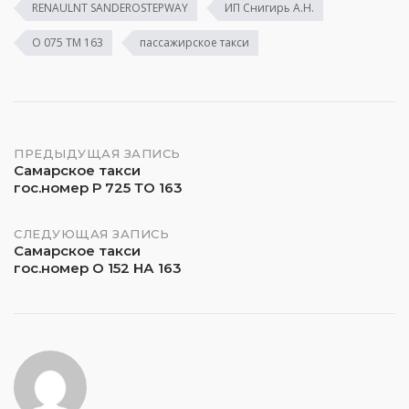
RENAULNT SANDEROSTEPWAY
ИП Снигирь А.Н.
О 075 ТМ 163
пассажирское такси
Навигация
ПРЕДЫДУЩАЯ ЗАПИСЬ
Самарское такси
гос.номер Р 725 ТО 163
по
записям
СЛЕДУЮЩАЯ ЗАПИСЬ
Самарское такси
гос.номер О 152 НА 163