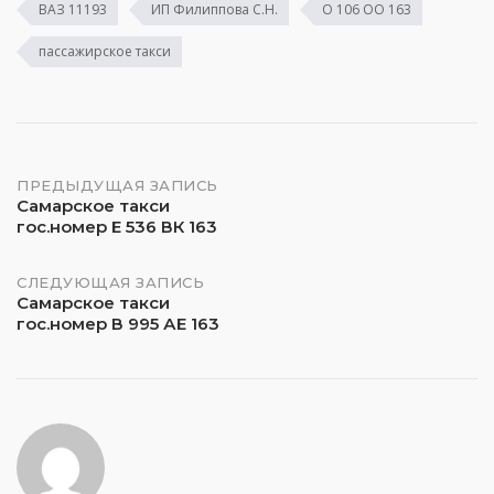
ВАЗ 11193
ИП Филиппова С.Н.
О 106 ОО 163
пассажирское такси
Навигация
ПРЕДЫДУЩАЯ ЗАПИСЬ
Самарское такси
гос.номер Е 536 ВК 163
по
записям
СЛЕДУЮЩАЯ ЗАПИСЬ
Самарское такси
гос.номер В 995 АЕ 163