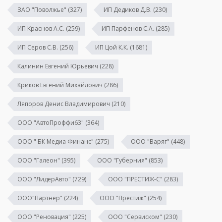
ЗАО "Поволжье"
(327)
ИП Дедиков Д.В.
(230)
ИП Краснов А.С.
(259)
ИП Парфенов С.А.
(285)
ИП Серов С.В.
(256)
ИП Цой К.К.
(1681)
Калинин Евгений Юрьевич
(228)
Криков Евгений Михайлович
(286)
Ляпоров Денис Владимирович
(210)
ООО "АвтоПроффи63"
(364)
ООО " БК Медиа Финанс"
(275)
ООО "Варяг"
(448)
ООО "Галеон"
(395)
ООО "Губерния"
(853)
ООО "ЛидерАвто"
(729)
ООО "ПРЕСТИЖ-С"
(283)
ООО"Партнер"
(224)
ООО "Престиж"
(254)
ООО "Реновация"
(225)
ООО "Сервиском"
(230)