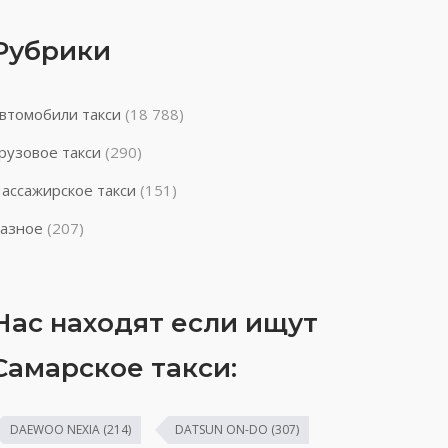
Рубрики
втомобили такси
(18 788)
рузовое такси
(290)
ассажирское такси
(151)
азное
(207)
Нас находят если ищут
Самарское такси:
DAEWOO NEXIA
(214)
DATSUN ON-DO
(307)