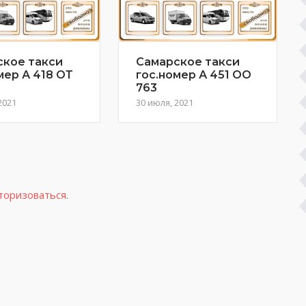
ское такси
Самарское такси
мер А 418 ОТ
гос.номер А 451 ОО
763
2021
30 июля, 2021
торизоваться
.