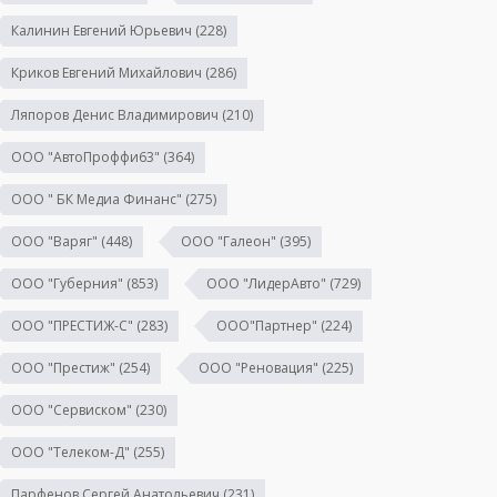
Калинин Евгений Юрьевич
(228)
Криков Евгений Михайлович
(286)
Ляпоров Денис Владимирович
(210)
ООО "АвтоПроффи63"
(364)
ООО " БК Медиа Финанс"
(275)
ООО "Варяг"
(448)
ООО "Галеон"
(395)
ООО "Губерния"
(853)
ООО "ЛидерАвто"
(729)
ООО "ПРЕСТИЖ-С"
(283)
ООО"Партнер"
(224)
ООО "Престиж"
(254)
ООО "Реновация"
(225)
ООО "Сервиском"
(230)
ООО "Телеком-Д"
(255)
Парфенов Сергей Анатольевич
(231)