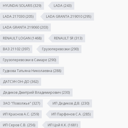
HYUNDAI SOLARIS
(329)
LADA
(243)
LADA 217030
(205)
LADA GRANTA 219010
(295)
LADA GRANTA 219060
(203)
RENAULT LOGAN
(1468)
RENAULT SR
(313)
ВАЗ 21102
(397)
Грузоперевозки
(290)
Грузоперевозки в Самаре
(290)
Гудкова Татьяна Николаевна
(288)
ДАТСУН ОН-ДО
(362)
Дедиков Дмитрий Владимирович
(230)
ЗАО "Поволжье"
(327)
ИП Дедиков Д.В.
(230)
ИП Краснов А.С.
(259)
ИП Парфенов С.А.
(285)
ИП Серов С.В.
(256)
ИП Цой К.К.
(1681)