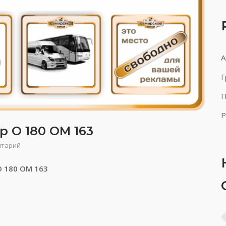
А
Г
П
Р
р О 180 ОМ 163
нтарий
О 180 ОМ 163