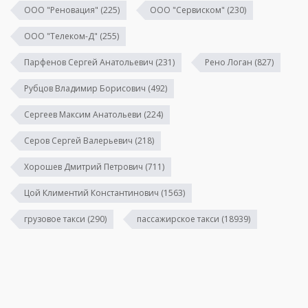
ООО "Реновация"
(225)
ООО "Сервиском"
(230)
ООО "Телеком-Д"
(255)
Парфенов Сергей Анатольевич
(231)
Рено Логан
(827)
Рубцов Владимир Борисович
(492)
Сергеев Максим Анатольеви
(224)
Серов Сергей Валерьевич
(218)
Хорошев Дмитрий Петрович
(711)
Цой Климентий Константинович
(1563)
грузовое такси
(290)
пассажирское такси
(18939)