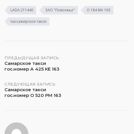
LADA 211440
ЗАО "Поволжье"
О 184 МА 163
пассажирское такси
Навигация
ПРЕДЫДУЩАЯ ЗАПИСЬ
Самарское такси
гос.номер А 425 КЕ 163
по
записям
СЛЕДУЮЩАЯ ЗАПИСЬ
Самарское такси
гос.номер О 520 РМ 163