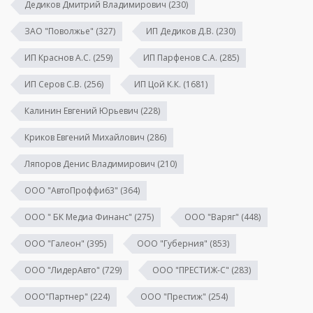
Дедиков Дмитрий Владимирович
(230)
ЗАО "Поволжье"
(327)
ИП Дедиков Д.В.
(230)
ИП Краснов А.С.
(259)
ИП Парфенов С.А.
(285)
ИП Серов С.В.
(256)
ИП Цой К.К.
(1681)
Калинин Евгений Юрьевич
(228)
Криков Евгений Михайлович
(286)
Ляпоров Денис Владимирович
(210)
ООО "АвтоПроффи63"
(364)
ООО " БК Медиа Финанс"
(275)
ООО "Варяг"
(448)
ООО "Галеон"
(395)
ООО "Губерния"
(853)
ООО "ЛидерАвто"
(729)
ООО "ПРЕСТИЖ-С"
(283)
ООО"Партнер"
(224)
ООО "Престиж"
(254)