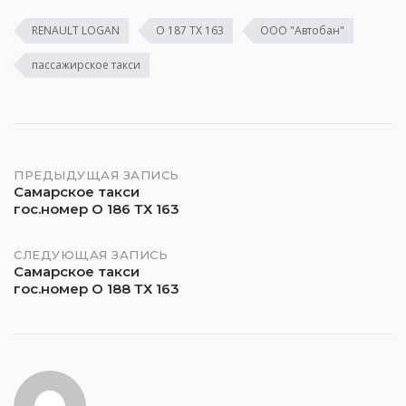
RENAULT LOGAN
О 187 ТХ 163
ООО "Автобан"
пассажирское такси
Навигация
ПРЕДЫДУЩАЯ ЗАПИСЬ
Самарское такси
гос.номер О 186 ТХ 163
по
записям
СЛЕДУЮЩАЯ ЗАПИСЬ
Самарское такси
гос.номер О 188 ТХ 163