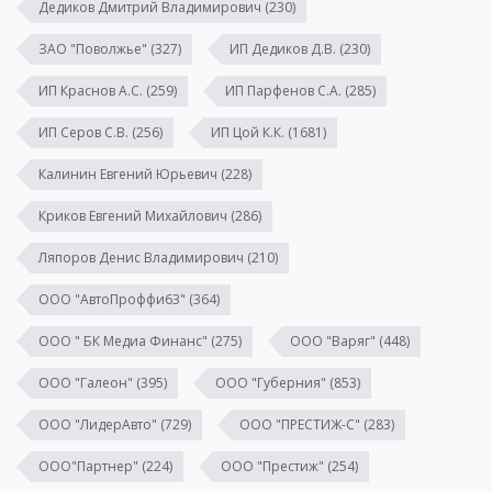
Дедиков Дмитрий Владимирович
(230)
ЗАО "Поволжье"
(327)
ИП Дедиков Д.В.
(230)
ИП Краснов А.С.
(259)
ИП Парфенов С.А.
(285)
ИП Серов С.В.
(256)
ИП Цой К.К.
(1681)
Калинин Евгений Юрьевич
(228)
Криков Евгений Михайлович
(286)
Ляпоров Денис Владимирович
(210)
ООО "АвтоПроффи63"
(364)
ООО " БК Медиа Финанс"
(275)
ООО "Варяг"
(448)
ООО "Галеон"
(395)
ООО "Губерния"
(853)
ООО "ЛидерАвто"
(729)
ООО "ПРЕСТИЖ-С"
(283)
ООО"Партнер"
(224)
ООО "Престиж"
(254)