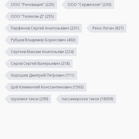
ООО "Реновация"
(225)
ООО "Сервиском"
(230)
ООО "Телеком-Д"
(255)
Парфенов Сергей Анатольевич
(231)
Рено Логан
(827)
Рубцов Владимир Борисович
(492)
Сергеев Максим Анатольеви
(224)
Серов Сергей Валерьевич
(218)
Хорошев Дмитрий Петрович
(711)
Цой Климентий Константинович
(1563)
грузовое такси
(290)
пассажирское такси
(18939)