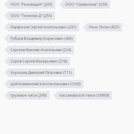
ООО "Реновация"
(225)
ООО "Сервиском"
(230)
ООО "Телеком-Д"
(255)
Парфенов Сергей Анатольевич
(231)
Рено Логан
(827)
Рубцов Владимир Борисович
(492)
Сергеев Максим Анатольеви
(224)
Серов Сергей Валерьевич
(218)
Хорошев Дмитрий Петрович
(711)
Цой Климентий Константинович
(1563)
грузовое такси
(290)
пассажирское такси
(18939)