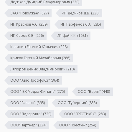
Дедиков Дмитрий Владимирович
(230)
ЗАО "Поволжье"
(327)
ИП Дедиков Д.В.
(230)
ИП Краснов А.С.
(259)
ИП Парфенов С.А.
(285)
ИП Серов С.В.
(256)
ИП Цой К.К.
(1681)
Калинин Евгений Юрьевич
(228)
Криков Евгений Михайлович
(286)
Ляпоров Денис Владимирович
(210)
ООО "АвтоПроффи63"
(364)
ООО " БК Медиа Финанс"
(275)
ООО "Варяг"
(448)
ООО "Галеон"
(395)
ООО "Губерния"
(853)
ООО "ЛидерАвто"
(729)
ООО "ПРЕСТИЖ-С"
(283)
ООО"Партнер"
(224)
ООО "Престиж"
(254)