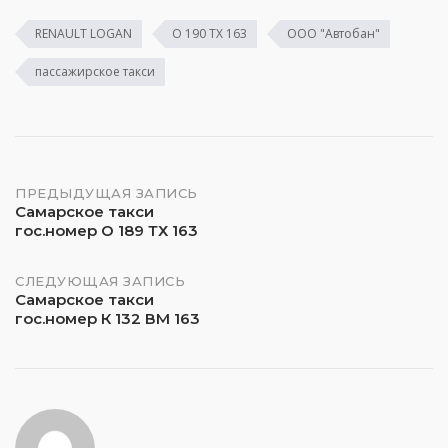
RENAULT LOGAN
О 190 ТХ 163
ООО "Автобан"
пассажирское такси
Навигация
ПРЕДЫДУЩАЯ ЗАПИСЬ
Самарское такси
гос.номер О 189 ТХ 163
по
записям
СЛЕДУЮЩАЯ ЗАПИСЬ
Самарское такси
гос.номер К 132 ВМ 163