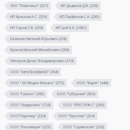
ЗАО "Поволжье"
(327)
ИП Дедиков Д.В.
(230)
ИП Краснов А.С.
(259)
ИП Парфенов С.А.
(285)
ИП Серов С.В.
(256)
ИП Цой К.К.
(1681)
Калинин Евгений Юрьевич
(228)
Криков Евгений Михайлович
(286)
Ляпоров Денис Владимирович
(210)
ООО "АвтоПроффи63"
(364)
ООО " БК Медиа Финанс"
(275)
ООО "Варяг"
(448)
ООО "Галеон"
(395)
ООО "Губерния"
(853)
ООО "ЛидерАвто"
(729)
ООО "ПРЕСТИЖ-С"
(283)
ООО"Партнер"
(224)
ООО "Престиж"
(254)
ООО "Реновация"
(225)
ООО "Сервиском"
(230)