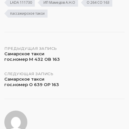
LADA 111730
ИП Мамедов А.Н.О
О 264 СО 163
пассажирское такси
Навигация
ПРЕДЫДУЩАЯ ЗАПИСЬ
Самарское такси
гос.номер М 432 ОВ 163
по
записям
СЛЕДУЮЩАЯ ЗАПИСЬ
Самарское такси
гос.номер О 639 ОР 163