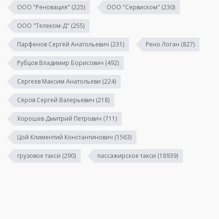
ООО "Реновация"
(225)
ООО "Сервиском"
(230)
ООО "Телеком-Д"
(255)
Парфенов Сергей Анатольевич
(231)
Рено Логан
(827)
Рубцов Владимир Борисович
(492)
Сергеев Максим Анатольеви
(224)
Серов Сергей Валерьевич
(218)
Хорошев Дмитрий Петрович
(711)
Цой Климентий Константинович
(1563)
грузовое такси
(290)
пассажирское такси
(18939)