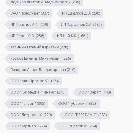
Дедиков Дмитрий Владимирович
(230)
ЗАО "Поволжье"
(327)
ИП Дедиков Д.В.
(230)
ИП Краснов А.С.
(259)
ИП Парфенов С.А.
(285)
ИП Серов С.В.
(256)
ИП Цой К.К.
(1681)
Калинин Евгений Юрьевич
(228)
Криков Евгений Михайлович
(286)
Ляпоров Денис Владимирович
(210)
ООО "АвтоПроффи63"
(364)
ООО " БК Медиа Финанс"
(275)
ООО "Варяг"
(448)
ООО "Галеон"
(395)
ООО "Губерния"
(853)
ООО "ЛидерАвто"
(729)
ООО "ПРЕСТИЖ-С"
(283)
ООО"Партнер"
(224)
ООО "Престиж"
(254)