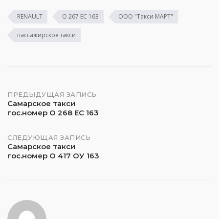
RENAULT
О 267 ЕС 163
ООО "Такси МАРТ"
пассажирское такси
Навигация
ПРЕДЫДУЩАЯ ЗАПИСЬ
Самарское такси
гос.номер О 268 ЕС 163
по
записям
СЛЕДУЮЩАЯ ЗАПИСЬ
Самарское такси
гос.номер О 417 ОУ 163