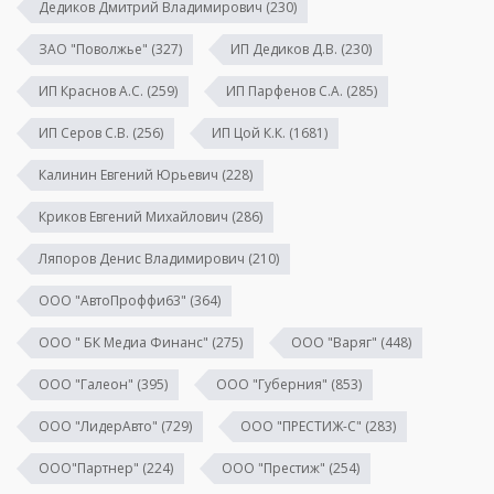
Дедиков Дмитрий Владимирович
(230)
ЗАО "Поволжье"
(327)
ИП Дедиков Д.В.
(230)
ИП Краснов А.С.
(259)
ИП Парфенов С.А.
(285)
ИП Серов С.В.
(256)
ИП Цой К.К.
(1681)
Калинин Евгений Юрьевич
(228)
Криков Евгений Михайлович
(286)
Ляпоров Денис Владимирович
(210)
ООО "АвтоПроффи63"
(364)
ООО " БК Медиа Финанс"
(275)
ООО "Варяг"
(448)
ООО "Галеон"
(395)
ООО "Губерния"
(853)
ООО "ЛидерАвто"
(729)
ООО "ПРЕСТИЖ-С"
(283)
ООО"Партнер"
(224)
ООО "Престиж"
(254)