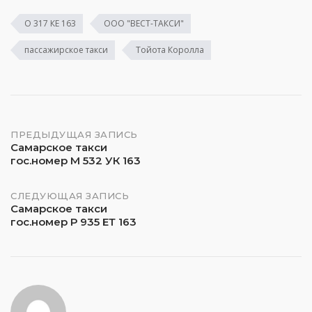
О 317 КЕ 163
ООО "ВЕСТ-ТАКСИ"
пассажирское такси
Тойота Королла
Навигация
ПРЕДЫДУЩАЯ ЗАПИСЬ
Самарское такси
гос.номер М 532 УК 163
по
записям
СЛЕДУЮЩАЯ ЗАПИСЬ
Самарское такси
гос.номер Р 935 ЕТ 163