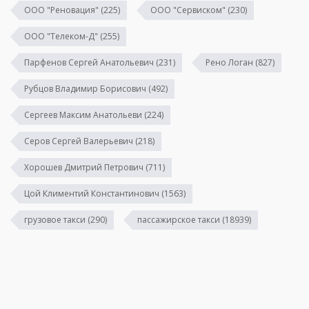
ООО "Реновация"
(225)
ООО "Сервиском"
(230)
ООО "Телеком-Д"
(255)
Парфенов Сергей Анатольевич
(231)
Рено Логан
(827)
Рубцов Владимир Борисович
(492)
Сергеев Максим Анатольеви
(224)
Серов Сергей Валерьевич
(218)
Хорошев Дмитрий Петрович
(711)
Цой Климентий Константинович
(1563)
грузовое такси
(290)
пассажирское такси
(18939)