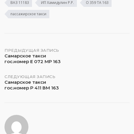
ВАЗ 11183
ИП Хамидулин Р.Р.
О 359 ТА 163
пассажирское такси
Навигация
ПРЕДЫДУЩАЯ ЗАПИСЬ
Самарское такси
гос.номер Е 072 МР 163
по
записям
СЛЕДУЮЩАЯ ЗАПИСЬ
Самарское такси
гос.номер Р 411 ВМ 163