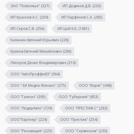
ЗАО "Поволжье"
(327)
ИП Дедиков Д.В.
(230)
ИП Краснов А.С.
(259)
ИП Парфенов С.А.
(285)
ИП Серов С.В.
(256)
ИП Цой К.К.
(1681)
Калинин Евгений Юрьевич
(228)
Криков Евгений Михайлович
(286)
Ляпоров Денис Владимирович
(210)
ООО "АвтоПроффи63"
(364)
ООО " БК Медиа Финанс"
(275)
ООО "Варяг"
(448)
ООО "Галеон"
(395)
ООО "Губерния"
(853)
ООО "ЛидерАвто"
(729)
ООО "ПРЕСТИЖ-С"
(283)
ООО"Партнер"
(224)
ООО "Престиж"
(254)
ООО "Реновация"
(225)
ООО "Сервиском"
(230)