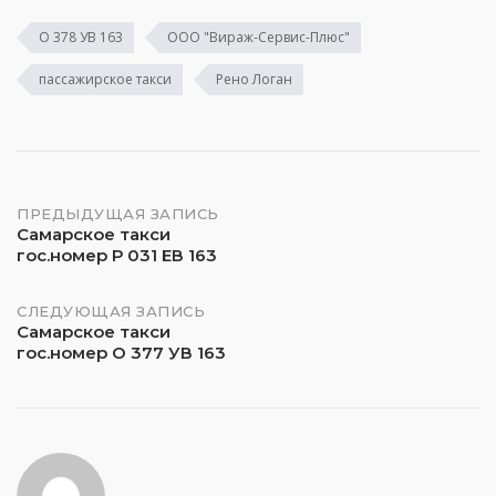
О 378 УВ 163
ООО "Вираж-Сервис-Плюс"
пассажирское такси
Рено Логан
Навигация
ПРЕДЫДУЩАЯ ЗАПИСЬ
Самарское такси
гос.номер Р 031 ЕВ 163
по
записям
СЛЕДУЮЩАЯ ЗАПИСЬ
Самарское такси
гос.номер О 377 УВ 163