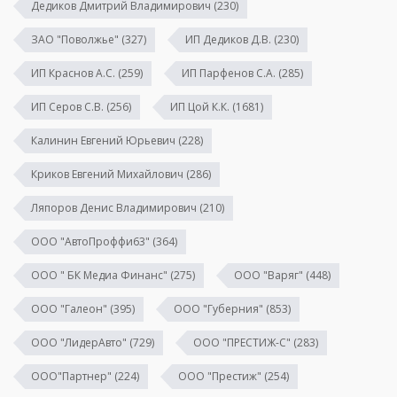
Дедиков Дмитрий Владимирович
(230)
ЗАО "Поволжье"
(327)
ИП Дедиков Д.В.
(230)
ИП Краснов А.С.
(259)
ИП Парфенов С.А.
(285)
ИП Серов С.В.
(256)
ИП Цой К.К.
(1681)
Калинин Евгений Юрьевич
(228)
Криков Евгений Михайлович
(286)
Ляпоров Денис Владимирович
(210)
ООО "АвтоПроффи63"
(364)
ООО " БК Медиа Финанс"
(275)
ООО "Варяг"
(448)
ООО "Галеон"
(395)
ООО "Губерния"
(853)
ООО "ЛидерАвто"
(729)
ООО "ПРЕСТИЖ-С"
(283)
ООО"Партнер"
(224)
ООО "Престиж"
(254)