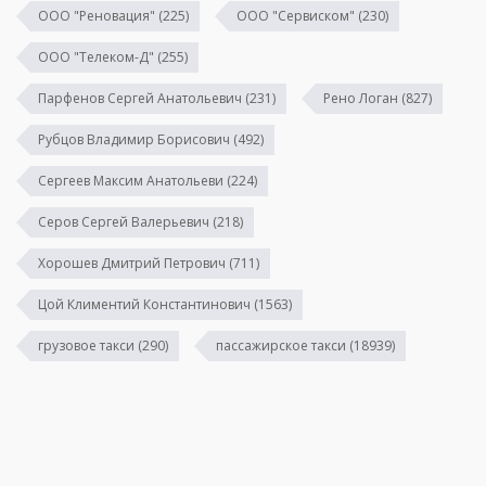
ООО "Реновация"
(225)
ООО "Сервиском"
(230)
ООО "Телеком-Д"
(255)
Парфенов Сергей Анатольевич
(231)
Рено Логан
(827)
Рубцов Владимир Борисович
(492)
Сергеев Максим Анатольеви
(224)
Серов Сергей Валерьевич
(218)
Хорошев Дмитрий Петрович
(711)
Цой Климентий Константинович
(1563)
грузовое такси
(290)
пассажирское такси
(18939)