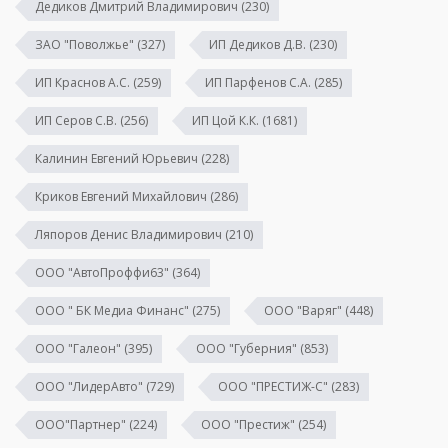
Дедиков Дмитрий Владимирович
(230)
ЗАО "Поволжье"
(327)
ИП Дедиков Д.В.
(230)
ИП Краснов А.С.
(259)
ИП Парфенов С.А.
(285)
ИП Серов С.В.
(256)
ИП Цой К.К.
(1681)
Калинин Евгений Юрьевич
(228)
Криков Евгений Михайлович
(286)
Ляпоров Денис Владимирович
(210)
ООО "АвтоПроффи63"
(364)
ООО " БК Медиа Финанс"
(275)
ООО "Варяг"
(448)
ООО "Галеон"
(395)
ООО "Губерния"
(853)
ООО "ЛидерАвто"
(729)
ООО "ПРЕСТИЖ-С"
(283)
ООО"Партнер"
(224)
ООО "Престиж"
(254)