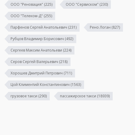
ООО "Реновация"
(225)
ООО "Сервиском"
(230)
ООО "Телеком-Д"
(255)
Парфенов Сергей Анатольевич
(231)
Рено Логан
(827)
Рубцов Владимир Борисович
(492)
Сергеев Максим Анатольеви
(224)
Серов Сергей Валерьевич
(218)
Хорошев Дмитрий Петрович
(711)
Цой Климентий Константинович
(1563)
грузовое такси
(290)
пассажирское такси
(18939)