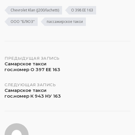
Chevrolet Klan (J200/lachetti)
О 398 ЕЕ 163
ООО "БЛЮЗ"
пассажирское такси
Навигация
ПРЕДЫДУЩАЯ ЗАПИСЬ
Самарское такси
гос.номер О 397 ЕЕ 163
по
записям
СЛЕДУЮЩАЯ ЗАПИСЬ
Самарское такси
гос.номер К 943 НУ 163