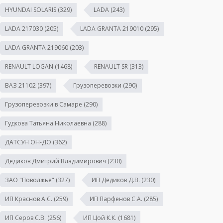
HYUNDAI SOLARIS
(329)
LADA
(243)
LADA 217030
(205)
LADA GRANTA 219010
(295)
LADA GRANTA 219060
(203)
RENAULT LOGAN
(1468)
RENAULT SR
(313)
ВАЗ 21102
(397)
Грузоперевозки
(290)
Грузоперевозки в Самаре
(290)
Гудкова Татьяна Николаевна
(288)
ДАТСУН ОН-ДО
(362)
Дедиков Дмитрий Владимирович
(230)
ЗАО "Поволжье"
(327)
ИП Дедиков Д.В.
(230)
ИП Краснов А.С.
(259)
ИП Парфенов С.А.
(285)
ИП Серов С.В.
(256)
ИП Цой К.К.
(1681)