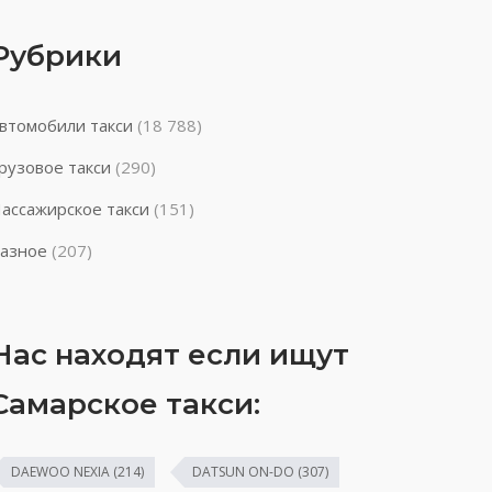
Рубрики
втомобили такси
(18 788)
рузовое такси
(290)
ассажирское такси
(151)
азное
(207)
Нас находят если ищут
Самарское такси:
DAEWOO NEXIA
(214)
DATSUN ON-DO
(307)