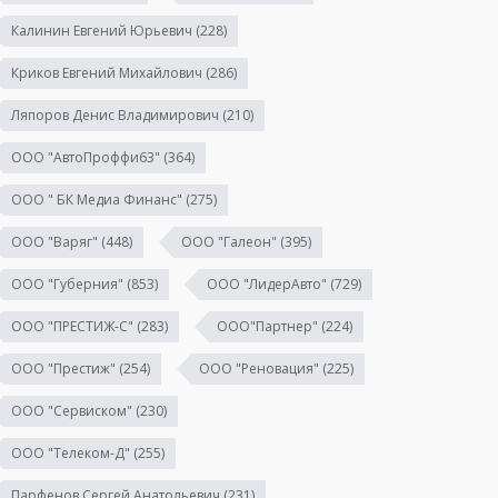
Калинин Евгений Юрьевич
(228)
Криков Евгений Михайлович
(286)
Ляпоров Денис Владимирович
(210)
ООО "АвтоПроффи63"
(364)
ООО " БК Медиа Финанс"
(275)
ООО "Варяг"
(448)
ООО "Галеон"
(395)
ООО "Губерния"
(853)
ООО "ЛидерАвто"
(729)
ООО "ПРЕСТИЖ-С"
(283)
ООО"Партнер"
(224)
ООО "Престиж"
(254)
ООО "Реновация"
(225)
ООО "Сервиском"
(230)
ООО "Телеком-Д"
(255)
Парфенов Сергей Анатольевич
(231)