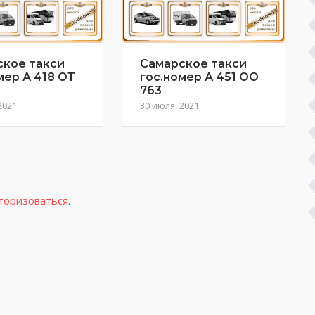
ское такси
Самарское такси
мер А 418 ОТ
гос.номер А 451 ОО
763
2021
30 июля, 2021
торизоваться
.