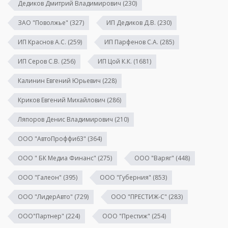
Дедиков Дмитрий Владимирович
(230)
ЗАО "Поволжье"
(327)
ИП Дедиков Д.В.
(230)
ИП Краснов А.С.
(259)
ИП Парфенов С.А.
(285)
ИП Серов С.В.
(256)
ИП Цой К.К.
(1681)
Калинин Евгений Юрьевич
(228)
Криков Евгений Михайлович
(286)
Ляпоров Денис Владимирович
(210)
ООО "АвтоПроффи63"
(364)
ООО " БК Медиа Финанс"
(275)
ООО "Варяг"
(448)
ООО "Галеон"
(395)
ООО "Губерния"
(853)
ООО "ЛидерАвто"
(729)
ООО "ПРЕСТИЖ-С"
(283)
ООО"Партнер"
(224)
ООО "Престиж"
(254)