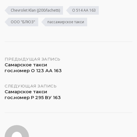
Chevrolet Klan (J200/lachetti)
О 514 АА 163
ООО "БЛЮЗ"
пассажирское такси
Навигация
ПРЕДЫДУЩАЯ ЗАПИСЬ
Самарское такси
гос.номер О 123 АА 163
по
записям
СЛЕДУЮЩАЯ ЗАПИСЬ
Самарское такси
гос.номер Р 295 ВУ 163