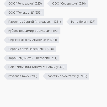
ООО "Реновация"
(225)
ООО "Сервиском"
(230)
ООО "Телеком-Д"
(255)
Парфенов Сергей Анатольевич
(231)
Рено Логан
(827)
Рубцов Владимир Борисович
(492)
Сергеев Максим Анатольеви
(224)
Серов Сергей Валерьевич
(218)
Хорошев Дмитрий Петрович
(711)
Цой Климентий Константинович
(1563)
грузовое такси
(290)
пассажирское такси
(18939)