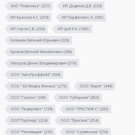
ЗАО "Поволжье"
(327)
ИП Дедиков Д.В.
(230)
ИП Краснов А.С.
(259)
ИП Парфенов С.А.
(285)
ИП Серов С.В.
(256)
ИП Цой К.К.
(1681)
Калинин Евгений Юрьевич
(228)
Криков Евгений Михайлович
(286)
Ляпоров Денис Владимирович
(210)
ООО "АвтоПроффи63"
(364)
ООО " БК Медиа Финанс"
(275)
ООО "Варяг"
(448)
ООО "Галеон"
(395)
ООО "Губерния"
(853)
ООО "ЛидерАвто"
(729)
ООО "ПРЕСТИЖ-С"
(283)
ООО"Партнер"
(224)
ООО "Престиж"
(254)
ООО "Реновация"
(225)
ООО "Сервиском"
(230)