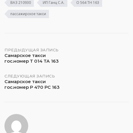
ВАЗ 210930
ИП Ганц С.А.
О 564 ТН 163
пассажирское такси
Навигация
ПРЕДЫДУЩАЯ ЗАПИСЬ
Самарское такси
гос.номер Т 014 ТА 163
по
записям
СЛЕДУЮЩАЯ ЗАПИСЬ
Самарское такси
гос.номер Р 470 РС 163