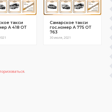
ское такси
Самарское такси
мер А 418 ОТ
гос.номер А 775 ОТ
763
2021
30 июля, 2021
торизоваться
.