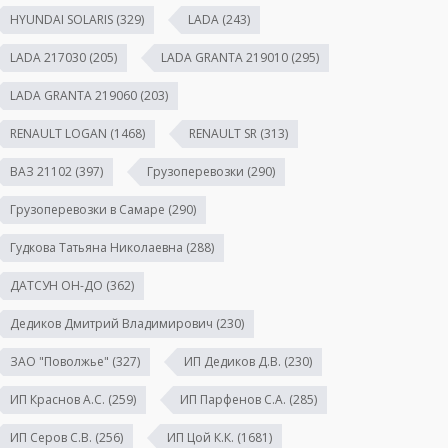
HYUNDAI SOLARIS
(329)
LADA
(243)
LADA 217030
(205)
LADA GRANTA 219010
(295)
LADA GRANTA 219060
(203)
RENAULT LOGAN
(1468)
RENAULT SR
(313)
ВАЗ 21102
(397)
Грузоперевозки
(290)
Грузоперевозки в Самаре
(290)
Гудкова Татьяна Николаевна
(288)
ДАТСУН ОН-ДО
(362)
Дедиков Дмитрий Владимирович
(230)
ЗАО "Поволжье"
(327)
ИП Дедиков Д.В.
(230)
ИП Краснов А.С.
(259)
ИП Парфенов С.А.
(285)
ИП Серов С.В.
(256)
ИП Цой К.К.
(1681)