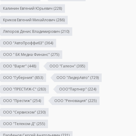
Калинин Евгений Юрьевич
(228)
Криков Евгений Михайлович
(286)
Ляпоров Денис Владимирович
(210)
ООО "АвтоПроффи63"
(364)
ООО " БК Медиа Финанс"
(275)
ООО "Варяг"
(448)
ООО "Галеон"
(395)
ООО "Губерния"
(853)
ООО "ЛидерАвто"
(729)
ООО "ПРЕСТИЖ-С"
(283)
ООО"Партнер"
(224)
ООО "Престиж"
(254)
ООО "Реновация"
(225)
ООО "Сервиском"
(230)
ООО "Телеком-Д"
(255)
Парфенов Сергей Анатольевич
(231)