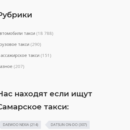
Рубрики
втомобили такси
(18 788)
рузовое такси
(290)
ассажирское такси
(151)
азное
(207)
Нас находят если ищут
Самарское такси:
DAEWOO NEXIA
(214)
DATSUN ON-DO
(307)