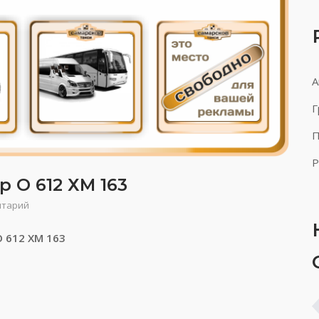
А
Г
П
Р
 О 612 ХМ 163
нтарий
О 612 ХМ 163