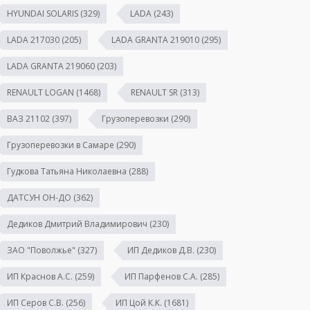
HYUNDAI SOLARIS
(329)
LADA
(243)
LADA 217030
(205)
LADA GRANTA 219010
(295)
LADA GRANTA 219060
(203)
RENAULT LOGAN
(1468)
RENAULT SR
(313)
ВАЗ 21102
(397)
Грузоперевозки
(290)
Грузоперевозки в Самаре
(290)
Гудкова Татьяна Николаевна
(288)
ДАТСУН ОН-ДО
(362)
Дедиков Дмитрий Владимирович
(230)
ЗАО "Поволжье"
(327)
ИП Дедиков Д.В.
(230)
ИП Краснов А.С.
(259)
ИП Парфенов С.А.
(285)
ИП Серов С.В.
(256)
ИП Цой К.К.
(1681)