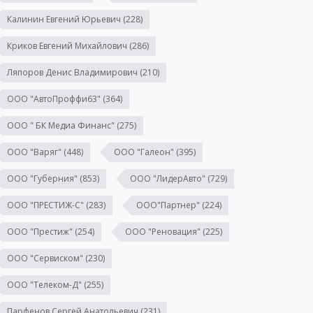
Калинин Евгений Юрьевич
(228)
Криков Евгений Михайлович
(286)
Ляпоров Денис Владимирович
(210)
ООО "АвтоПроффи63"
(364)
ООО " БК Медиа Финанс"
(275)
ООО "Варяг"
(448)
ООО "Галеон"
(395)
ООО "Губерния"
(853)
ООО "ЛидерАвто"
(729)
ООО "ПРЕСТИЖ-С"
(283)
ООО"Партнер"
(224)
ООО "Престиж"
(254)
ООО "Реновация"
(225)
ООО "Сервиском"
(230)
ООО "Телеком-Д"
(255)
Парфенов Сергей Анатольевич
(231)