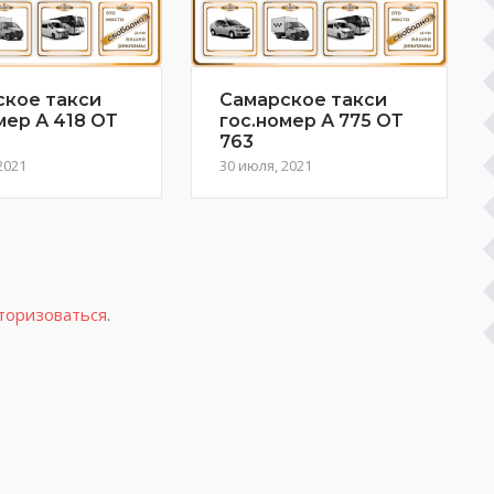
ское такси
Самарское такси
мер А 418 ОТ
гос.номер А 775 ОТ
763
2021
30 июля, 2021
торизоваться
.