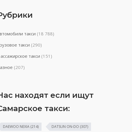
Рубрики
втомобили такси
(18 788)
рузовое такси
(290)
ассажирское такси
(151)
азное
(207)
Нас находят если ищут
Самарское такси:
DAEWOO NEXIA
(214)
DATSUN ON-DO
(307)