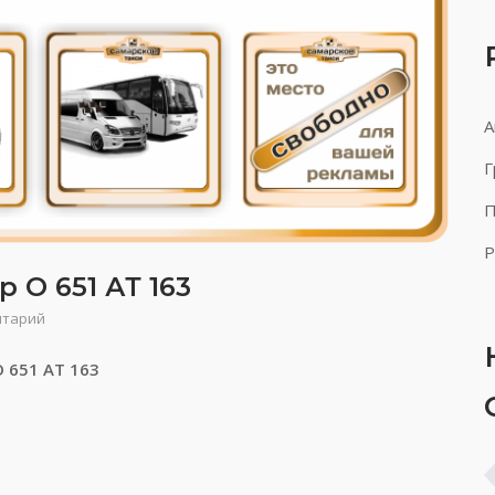
А
Г
П
Р
 О 651 АТ 163
нтарий
О 651 АТ 163